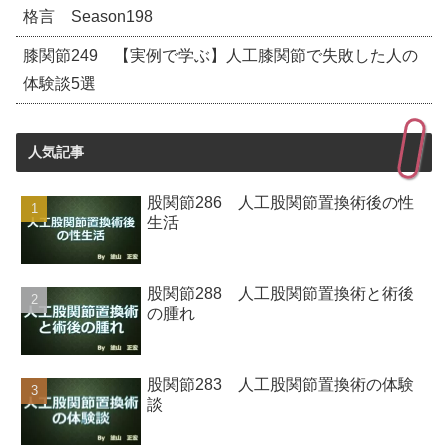
格言 Season198
膝関節249 【実例で学ぶ】人工膝関節で失敗した人の
体験談5選
人気記事
股関節286 人工股関節置換術後の性
生活
股関節288 人工股関節置換術と術後
の腫れ
股関節283 人工股関節置換術の体験
談