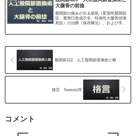
股関節
正宏が色々と説明します。
大腿骨の前捻
股関節の痛みが出る病気（変形性股関節
症、寛骨臼形成不全、特発性大腿骨頭壊
死症）の治療（保存療法）、および手術
（人工股関節置換術、最小侵襲手術、
MIS、前方アプローチ）について整形外
科専門医（人工関節手術を専門）の塗山
正宏が色々と説明します。
股関節122 人工股関節置換術と靴
格言 Season29
コメント