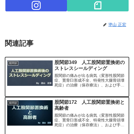
塗山 正宏
関連記事
股関節349 人工股関節置換術の
股関節
ストレスシールディング
股関節の痛みが出る病気（変形性股関節
症、寛骨臼形成不全、特発性大腿骨頭壊
死症）の治療（保存療法）、および手術
（人工股関節置換術、最小侵襲手術、
MIS、前方アプローチ）について整形外
科専門医（人工関節手術を専門）の塗山
股関節172 人工股関節置換術と
股関節
正宏が色々と説明します。
高齢者
股関節の痛みが出る病気（変形性股関節
症、寛骨臼形成不全、特発性大腿骨頭壊
死症）の治療（保存療法）、および手術
（人工股関節置換術、最小侵襲手術、