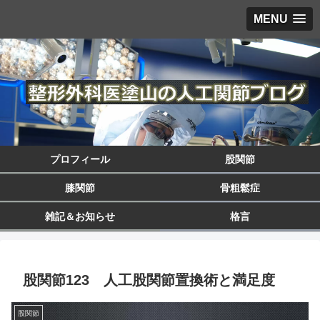
MENU
プロフィール
股関節
膝関節
骨粗鬆症
雑記＆お知らせ
格言
股関節123 人工股関節置換術と満足度
股関節