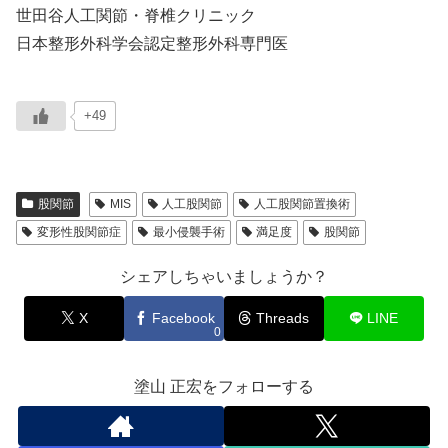
世田谷人工関節・脊椎クリニック
日本整形外科学会認定整形外科専門医
+49
股関節
MIS
人工股関節
人工股関節置換術
変形性股関節症
最小侵襲手術
満足度
股関節
シェアしちゃいましょうか？
X
Facebook
Threads
LINE
0
塗山 正宏をフォローする