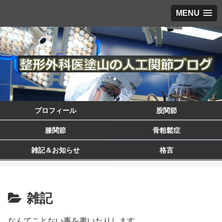
MENU
プロフィール
股関節
膝関節
骨粗鬆症
雑記＆お知らせ
格言
雑記
なんてことない事を書いたりします。