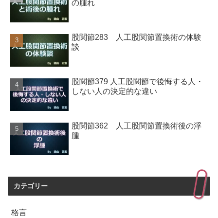
の腫れ
股関節283 人工股関節置換術の体験
談
股関節379 人工股関節で後悔する人・
しない人の決定的な違い
股関節362 人工股関節置換術後の浮
腫
カテゴリー
格言