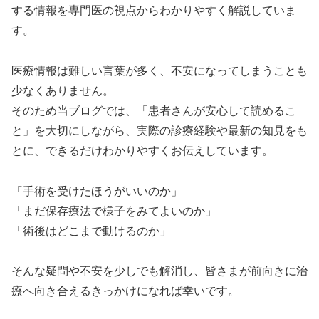
する情報を専門医の視点からわかりやすく解説していま
す。
医療情報は難しい言葉が多く、不安になってしまうことも
少なくありません。
そのため当ブログでは、「患者さんが安心して読めるこ
と」を大切にしながら、実際の診療経験や最新の知見をも
とに、できるだけわかりやすくお伝えしています。
「手術を受けたほうがいいのか」
「まだ保存療法で様子をみてよいのか」
「術後はどこまで動けるのか」
そんな疑問や不安を少しでも解消し、皆さまが前向きに治
療へ向き合えるきっかけになれば幸いです。