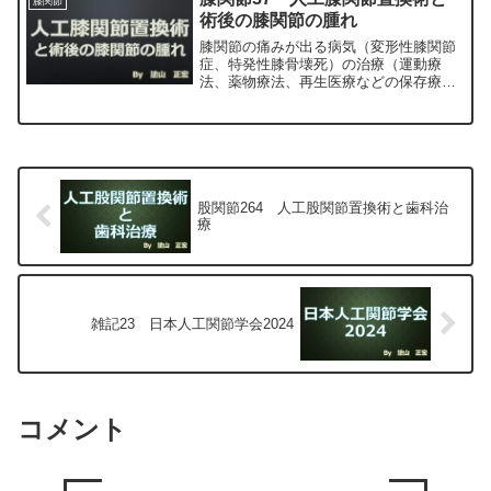
膝関節
宏が色々と説明します。
術後の膝関節の腫れ
膝関節の痛みが出る病気（変形性膝関節
症、特発性膝骨壊死）の治療（運動療
法、薬物療法、再生医療などの保存療
法）、および手術（人工膝関節置換術、
最小侵襲手術、MIS）について整形外科
専門医（人工関節手術を専門）の塗山正
宏が色々と説明します。
股関節264 人工股関節置換術と歯科治
療
雑記23 日本人工関節学会2024
コメント