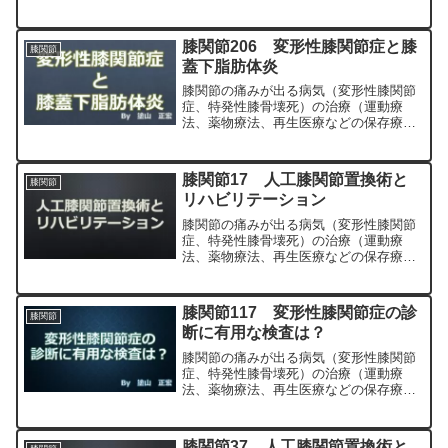
法）、および手術（人工膝関節置換術、
最小侵襲手術、MIS）について整形外科
専門医（人工関節手術を専門）の塗山正
膝関節206 変形性膝関節症と膝
膝関節
宏が色々と説明します。
蓋下脂肪体炎
膝関節の痛みが出る病気（変形性膝関節
症、特発性膝骨壊死）の治療（運動療
法、薬物療法、再生医療などの保存療
法）、および手術（人工膝関節置換術、
最小侵襲手術、MIS）について整形外科
専門医（人工関節手術を専門）の塗山正
膝関節17 人工膝関節置換術と
膝関節
宏が色々と説明します。
リハビリテーション
膝関節の痛みが出る病気（変形性膝関節
症、特発性膝骨壊死）の治療（運動療
法、薬物療法、再生医療などの保存療
法）、および手術（人工膝関節置換術、
最小侵襲手術、MIS）について整形外科
専門医（人工関節手術を専門）の塗山正
膝関節117 変形性膝関節症の診
膝関節
宏が色々と説明します。
断に有用な検査は？
膝関節の痛みが出る病気（変形性膝関節
症、特発性膝骨壊死）の治療（運動療
法、薬物療法、再生医療などの保存療
法）、および手術（人工膝関節置換術、
最小侵襲手術、MIS）について整形外科
専門医（人工関節手術を専門）の塗山正
膝関節37 人工膝関節置換術と