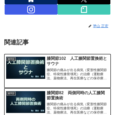
塗山 正宏
関連記事
膝関節102 人工膝関節置換術と
膝関節
サウナ
膝関節の痛みが出る病気（変形性膝関節
症、特発性膝骨壊死）の治療（運動療
法、薬物療法、再生医療などの保存療
法）、および手術（人工膝関節置換術、
最小侵襲手術、MIS）について整形外科
専門医（人工関節手術を専門）の塗山正
膝関節82 両側同時の人工膝関
膝関節
宏が色々と説明します。
節置換術
膝関節の痛みが出る病気（変形性膝関節
症、特発性膝骨壊死）の治療（運動療
法、薬物療法、再生医療などの保存療