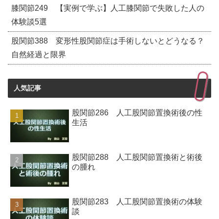
膝関節249 【実例で学ぶ】人工膝関節で失敗した人の
体験談5選
股関節388 変形性股関節症は手術しないとどうなる？
自然経過と限界
人気記事
股関節286 人工股関節置換術後の性
生活
股関節288 人工股関節置換術と術後
の腫れ
股関節283 人工股関節置換術の体験
談