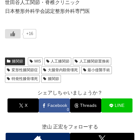
世田谷人工関節・脊椎クリニック
日本整形外科学会認定整形外科専門医
+16
膝関節
MIS
人工膝関節
人工膝関節置換術
変形性膝関節症
大腿骨内顆骨壊死
最小侵襲手術
特発性膝骨壊死
膝関節
シェアしちゃいましょうか？
X
Facebook
Threads
LINE
0
塗山 正宏をフォローする