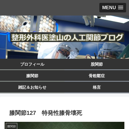
MENU
プロフィール
股関節
膝関節
骨粗鬆症
雑記＆お知らせ
格言
膝関節127 特発性膝骨壊死
膝関節