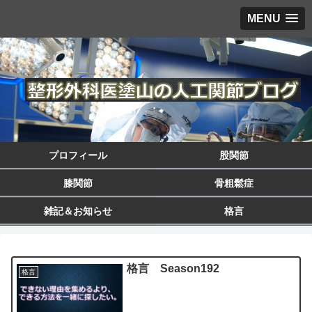
MENU
プロフィール
股関節
膝関節
骨粗鬆症
雑記＆お知らせ
格言
格言 Season192
格言