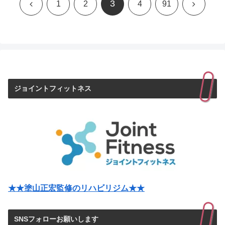
3
前
次
1
2
4
91
へ
へ
ジョイントフィットネス
★★塗山正宏監修のリハビリジム★★
SNSフォローお願いします