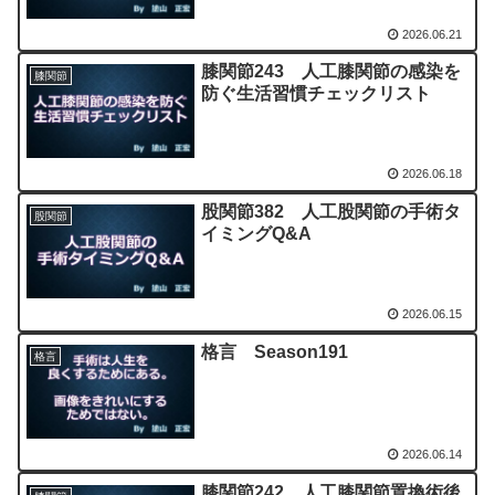
2026.06.21
膝関節243 人工膝関節の感染を
膝関節
防ぐ生活習慣チェックリスト
2026.06.18
股関節382 人工股関節の手術タ
股関節
イミングQ&A
2026.06.15
格言 Season191
格言
2026.06.14
膝関節242 人工膝関節置換術後