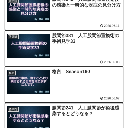
膝関節
の感染と一時的な炎症の見分け方
2026.06.11
股関節381 人工股関節置換術の
股関節
手術見学33
2026.06.08
格言 Season190
格言
2026.06.07
膝関節241 人工膝関節が術後感
膝関節
染するとどうなる？