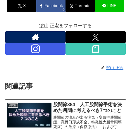
X
Facebook
Threads
LINE
0
塗山 正宏をフォローする
塗山 正宏
関連記事
股関節384 人工股関節手術を決
股関節
めた瞬間に考えるべき7つのこと
股関節の痛みが出る病気（変形性股関節
症、寛骨臼形成不全、特発性大腿骨頭壊
死症）の治療（保存療法）、および手術