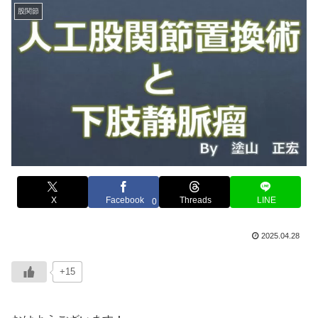
股関節
X
Facebook
Threads
LINE
0
2025.04.28
+15