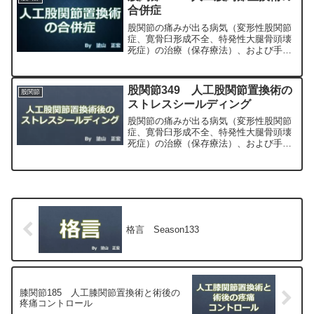
正宏が色々と説明します。
合併症
股関節の痛みが出る病気（変形性股関節
症、寛骨臼形成不全、特発性大腿骨頭壊
死症）の治療（保存療法）、および手術
（人工股関節置換術、最小侵襲手術、
MIS、前方アプローチ）について整形外
科専門医（人工関節手術を専門）の塗山
股関節349 人工股関節置換術の
股関節
正宏が色々と説明します。
ストレスシールディング
股関節の痛みが出る病気（変形性股関節
症、寛骨臼形成不全、特発性大腿骨頭壊
死症）の治療（保存療法）、および手術
（人工股関節置換術、最小侵襲手術、
MIS、前方アプローチ）について整形外
科専門医（人工関節手術を専門）の塗山
正宏が色々と説明します。
格言 Season133
膝関節185 人工膝関節置換術と術後の
疼痛コントロール