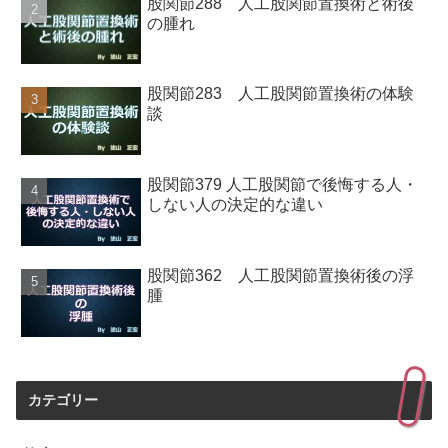
股関節288 人工股関節置換術と術後
の腫れ
股関節283 人工股関節置換術の体験
談
股関節379 人工股関節で後悔する人・
しない人の決定的な違い
股関節362 人工股関節置換術後の浮
腫
カテゴリー