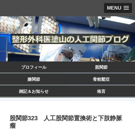
MENU
プロフィール
股関節
膝関節
骨粗鬆症
雑記＆お知らせ
格言
股関節323 人工股関節置換術と下肢静脈
瘤