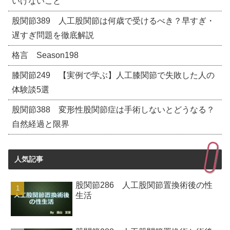
いけないこと
股関節389 人工股関節は何歳で受けるべき？早すぎ・
遅すぎ問題を徹底解説
格言 Season198
膝関節249 【実例で学ぶ】人工膝関節で失敗した人の
体験談5選
股関節388 変形性股関節症は手術しないとどうなる？
自然経過と限界
人気記事
股関節286 人工股関節置換術後の性
生活