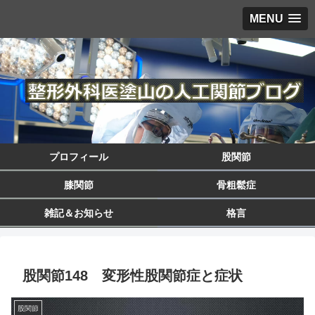
MENU
プロフィール
股関節
膝関節
骨粗鬆症
雑記＆お知らせ
格言
股関節148 変形性股関節症と症状
股関節