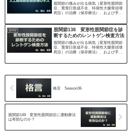
股関節の痛みが出る病気（変形性股関節
症、寛骨臼形成不全、特発性大腿骨頭壊
死症）の治療（保存療法）、および手術
（人工股関節置換術、最小侵襲手術、
MIS、前方アプローチ）について整形外
科専門医（人工関節手術を専門）の塗山
股関節138 変形性股関節症を診
股関節
正宏が色々と説明します。
断するためのレントゲン検査方法
股関節の痛みが出る病気（変形性股関節
症、寛骨臼形成不全、特発性大腿骨頭壊
死症）の治療（保存療法）、および手術
（人工股関節置換術、最小侵襲手術、
MIS、前方アプローチ）について整形外
科専門医（人工関節手術を専門）の塗山
正宏が色々と説明します。
格言 Season36
股関節149 変形性股関節症に運動療法
は有効なのか？