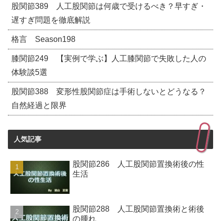
股関節389 人工股関節は何歳で受けるべき？早すぎ・
遅すぎ問題を徹底解説
格言 Season198
膝関節249 【実例で学ぶ】人工膝関節で失敗した人の
体験談5選
股関節388 変形性股関節症は手術しないとどうなる？
自然経過と限界
人気記事
股関節286 人工股関節置換術後の性
生活
股関節288 人工股関節置換術と術後
の腫れ