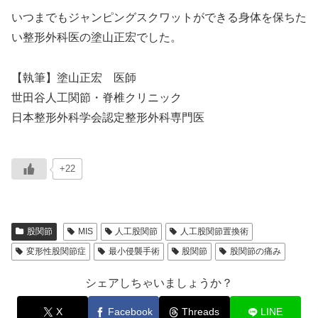
いつまでもジャンピングスクワットができる身体を保ちた
い整形外科医の塗山正宏でした。
【執筆】塗山正宏 医師
世田谷人工関節・脊椎クリニック
日本整形外科学会認定整形外科専門医
+22
股関節
MIS
人工股関節
人工股関節置換術
変形性股関節症
最小侵襲手術
股関節
股関節の痛み
シェアしちゃいましょうか？
X
Facebook
Threads
LINE