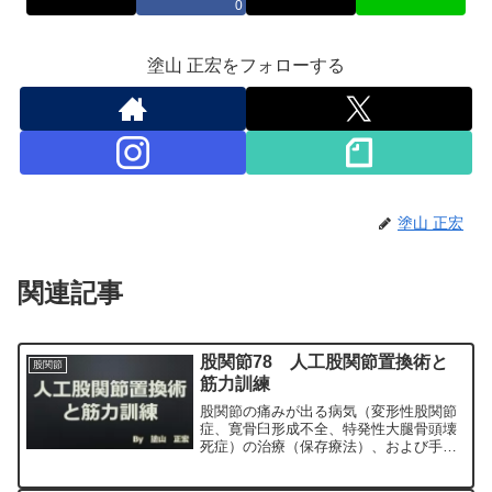
0
塗山 正宏をフォローする
塗山 正宏
関連記事
股関節78 人工股関節置換術と
股関節
筋力訓練
股関節の痛みが出る病気（変形性股関節
症、寛骨臼形成不全、特発性大腿骨頭壊
死症）の治療（保存療法）、および手術
（人工股関節置換術、最小侵襲手術、
MIS、前方アプローチ）について整形外