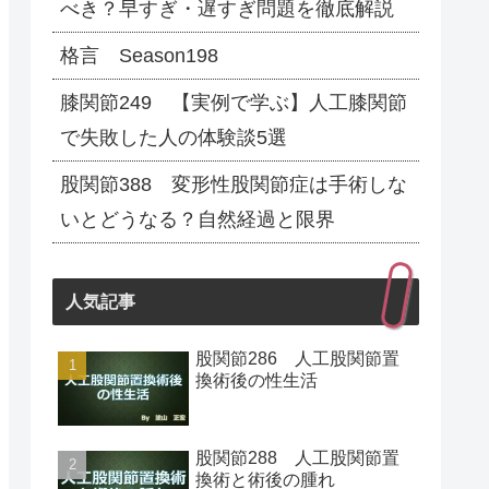
べき？早すぎ・遅すぎ問題を徹底解説
格言 Season198
膝関節249 【実例で学ぶ】人工膝関節
で失敗した人の体験談5選
股関節388 変形性股関節症は手術しな
いとどうなる？自然経過と限界
人気記事
股関節286 人工股関節置
換術後の性生活
股関節288 人工股関節置
換術と術後の腫れ