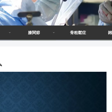
膝関節
骨粗鬆症
雑
ム