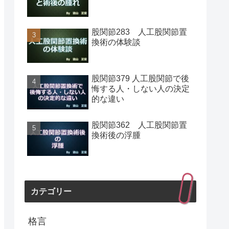
股関節283 人工股関節置
換術の体験談
股関節379 人工股関節で後
悔する人・しない人の決定
的な違い
股関節362 人工股関節置
換術後の浮腫
カテゴリー
格言