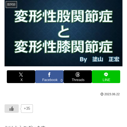
股関節
X
Facebook
Threads
LINE
0
2023.06.22
+35