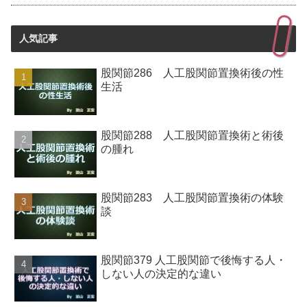
人気記事
股関節286 人工股関節置換術後の性
生活
股関節288 人工股関節置換術と術後
の腫れ
股関節283 人工股関節置換術の体験
談
股関節379 人工股関節で後悔する人・
しない人の決定的な違い