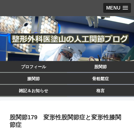
MENU
プロフィール
股関節
膝関節
骨粗鬆症
雑記＆お知らせ
格言
股関節179 変形性股関節症と変形性膝関
節症