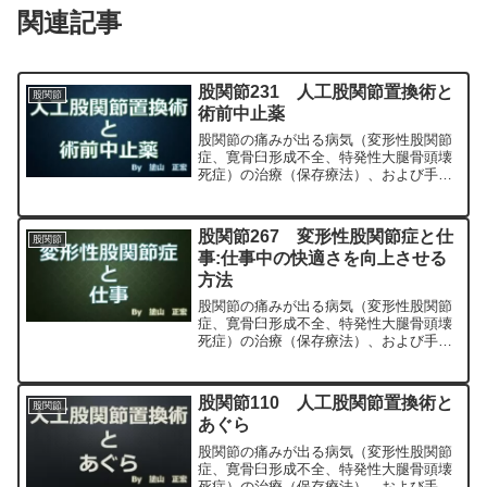
関連記事
股関節231 人工股関節置換術と
股関節
術前中止薬
股関節の痛みが出る病気（変形性股関節
症、寛骨臼形成不全、特発性大腿骨頭壊
死症）の治療（保存療法）、および手術
（人工股関節置換術、最小侵襲手術、
MIS、前方アプローチ）について整形外
科専門医（人工関節手術を専門）の塗山
股関節267 変形性股関節症と仕
股関節
正宏が色々と説明します。
事:仕事中の快適さを向上させる
方法
股関節の痛みが出る病気（変形性股関節
症、寛骨臼形成不全、特発性大腿骨頭壊
死症）の治療（保存療法）、および手術
（人工股関節置換術、最小侵襲手術、
MIS、前方アプローチ）について整形外
科専門医（人工関節手術を専門）の塗山
股関節110 人工股関節置換術と
股関節
正宏が色々と説明します。
あぐら
股関節の痛みが出る病気（変形性股関節
症、寛骨臼形成不全、特発性大腿骨頭壊
死症）の治療（保存療法）、および手術