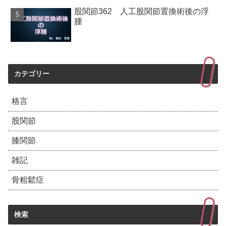
股関節362 人工股関節置換術後の浮
腫
カテゴリー
格言
股関節
膝関節
雑記
骨粗鬆症
検索