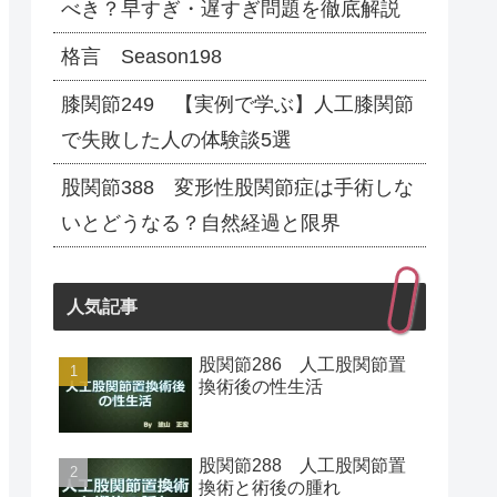
べき？早すぎ・遅すぎ問題を徹底解説
格言 Season198
膝関節249 【実例で学ぶ】人工膝関節
で失敗した人の体験談5選
股関節388 変形性股関節症は手術しな
いとどうなる？自然経過と限界
人気記事
股関節286 人工股関節置
換術後の性生活
股関節288 人工股関節置
換術と術後の腫れ