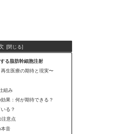
次
対する脂肪幹細胞注射
？再生医療の期待と現実〜
？
の仕組み
の効果：何が期待できる？
ている？
の注意点
の本音