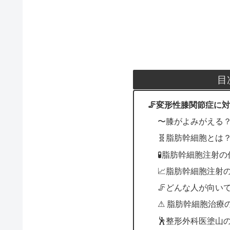
目
🦵変形性膝関節症に
〜膝がよみがえる
🧬脂肪幹細胞とは
🧪脂肪幹細胞注射
📈脂肪幹細胞注射
🦵どんな人が向い
⚠ 脂肪幹細胞治療
🕺整形外科医塗山