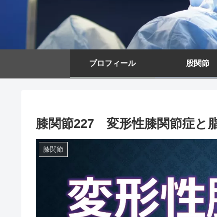
プロフィール
股関節
膝関節227 変形性膝関節症と
膝関節