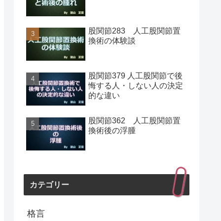
股関節283 人工股関節置
換術の体験談
股関節379 人工股関節で後
悔する人・しない人の決定
的な違い
股関節362 人工股関節置
換術後の浮腫
カテゴリー
格言