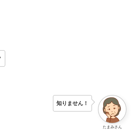
？
知りません！
たまみさん