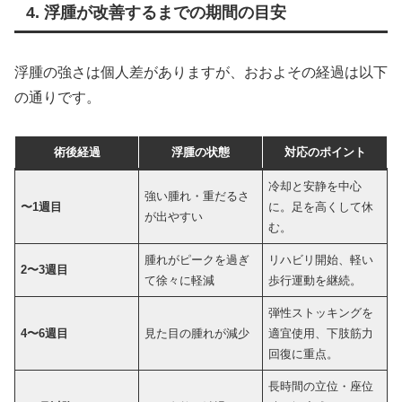
4. 浮腫が改善するまでの期間の目安
浮腫の強さは個人差がありますが、おおよその経過は以下
の通りです。
術後経過
浮腫の状態
対応のポイント
冷却と安静を中心
強い腫れ・重だるさ
〜1週目
に。足を高くして休
が出やすい
む。
腫れがピークを過ぎ
リハビリ開始、軽い
2〜3週目
て徐々に軽減
歩行運動を継続。
弾性ストッキングを
4〜6週目
見た目の腫れが減少
適宜使用、下肢筋力
回復に重点。
長時間の立位・座位