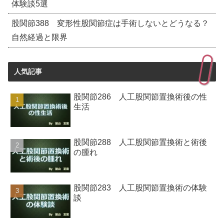
体験談5選
股関節388 変形性股関節症は手術しないとどうなる？
自然経過と限界
人気記事
股関節286 人工股関節置換術後の性
生活
股関節288 人工股関節置換術と術後
の腫れ
股関節283 人工股関節置換術の体験
談