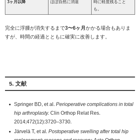
3ヶ月以降
ほぼ自然に消退
時に軽度残ること
も。
完全に浮腫が消失するまで
3〜6ヶ月
かかる場合もありま
すが、時間の経過とともに確実に改善します。
5. 文献
Springer BD, et al.
Perioperative complications in total
hip arthroplasty.
Clin Orthop Relat Res.
2014;472(12):3720–3730.
Järvelä T, et al.
Postoperative swelling after total hip