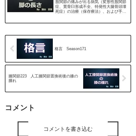
股関節の痛みが出る病気（変形性股関節
症、寛骨臼形成不全、特発性大腿骨頭壊
死症）の治療（保存療法）、および手術
（人工股関節置換術、最小侵襲手術、
MIS、前方アプローチ）について整形外
科専門医（人工関節手術を専門）の塗山
正宏が色々と説明します。
格言 Season171
膝関節223 人工膝関節置換術後の膝の
腫れ
コメント
コメントを書き込む