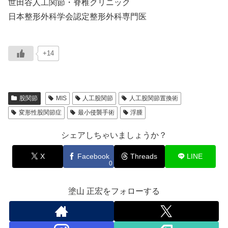
世田谷人工関節・脊椎クリニック
日本整形外科学会認定整形外科専門医
+14
股関節
MIS
人工股関節
人工股関節置換術
変形性股関節症
最小侵襲手術
浮腫
シェアしちゃいましょうか？
X
Facebook
Threads
LINE
0
塗山 正宏をフォローする