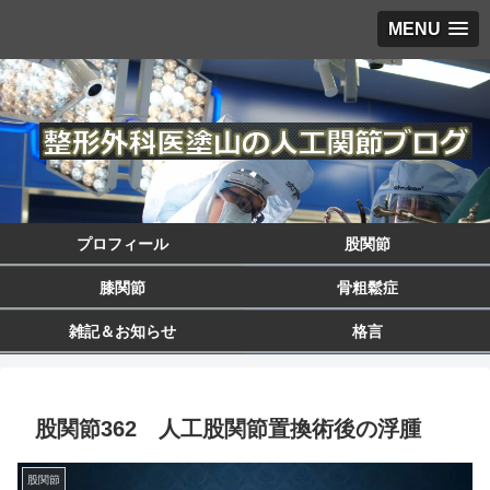
MENU
プロフィール
股関節
膝関節
骨粗鬆症
雑記＆お知らせ
格言
股関節362 人工股関節置換術後の浮腫
股関節