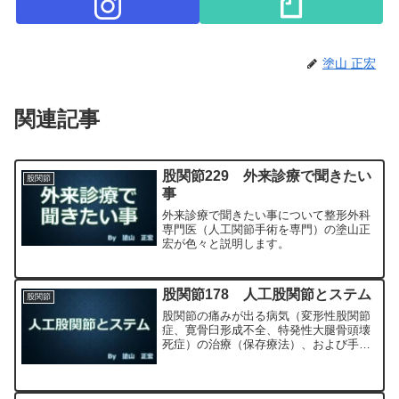
塗山 正宏
関連記事
股関節229 外来診療で聞きたい
股関節
事
外来診療で聞きたい事について整形外科
専門医（人工関節手術を専門）の塗山正
宏が色々と説明します。
股関節178 人工股関節とステム
股関節
股関節の痛みが出る病気（変形性股関節
症、寛骨臼形成不全、特発性大腿骨頭壊
死症）の治療（保存療法）、および手術
（人工股関節置換術、最小侵襲手術、
MIS、前方アプローチ）について整形外
科専門医（人工関節手術を専門）の塗山