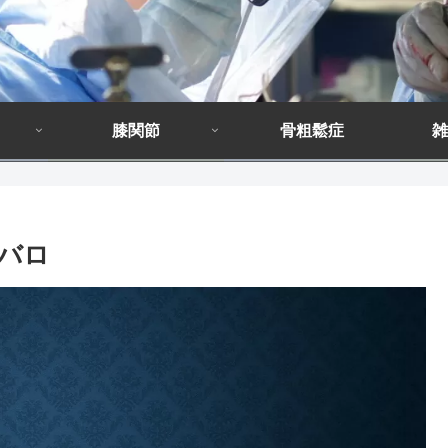
膝関節
骨粗鬆症
雑
タバロ