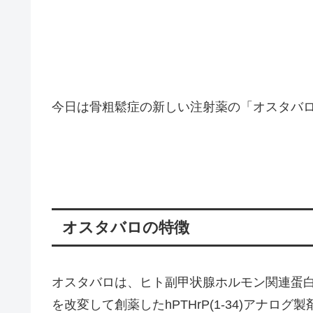
今日は骨粗鬆症の新しい注射薬の「オスタバ
オスタバロの特徴
オスタバロは、ヒト副甲状腺ホルモン関連蛋白質(
を改変して創薬したhPTHrP(1-34)アナログ