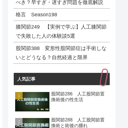
べき？早すぎ・遅すぎ問題を徹底解説
格言 Season198
膝関節249 【実例で学ぶ】人工膝関節
で失敗した人の体験談5選
股関節388 変形性股関節症は手術しな
いとどうなる？自然経過と限界
人気記事
股関節286 人工股関節置
換術後の性生活
股関節288 人工股関節置
換術と術後の腫れ