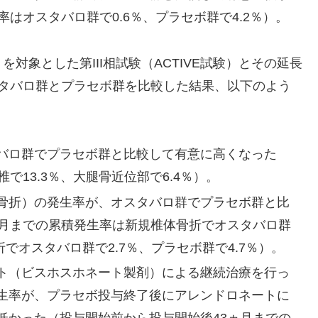
はオスタバロ群で0.6％、プラセボ群で4.2％）。
対象とした第III相試験（ACTIVE試験）とその延長
スタバロ群とプラセボ群を比較した結果、以下のよう
バロ群でプラセボ群と比較して有意に高くなった
で13.3％、大腿骨近位部で6.4％）。
骨折）の発生率が、オスタバロ群でプラセボ群と比
ヵ月までの累積発生率は新規椎体骨折でオスタバロ群
折でオスタバロ群で2.7％、プラセボ群で4.7％）。
ト（ビスホスホネート製剤）による継続治療を行っ
生率が、プラセボ投与終了後にアレンドロネートに