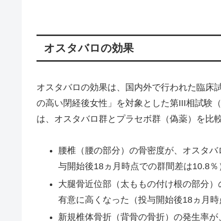
オスタバロの効果
オスタバロの効果は、国内外で行われた臨床試
の高い閉経後女性」を対象とした第III相試験（A
は、オスタバロ群とプラセボ群（偽薬）を比
腰椎（腰の部分）の骨密度が、オスタバ
与開始後18ヵ月時点での群間差は10.8％
大腿骨近位部（太ももの付け根の部分）
有意に高くなった（投与開始後18ヵ月時
新規椎体骨折（背骨の骨折）の発生率が