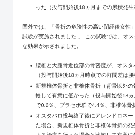
った（投与開始後18ヵ月までの累積発生率
国外では、「骨折の危険性の高い閉経後女性」を
試験が実施されました 。 この試験では、オ
な効果が示されました。
腰椎と大腿骨近位部の骨密度が、オスタ
（投与開始後18ヵ月時点での群間差は腰椎
新規椎体骨折と非椎体骨折（背骨以外の
較して有意に低かった（投与開始後18
で0.6％、プラセボ群で4.4％、非椎体骨
オスタバロ投与終了後にアレンドロネー
た場合、新規椎体骨折と非椎体骨折の発