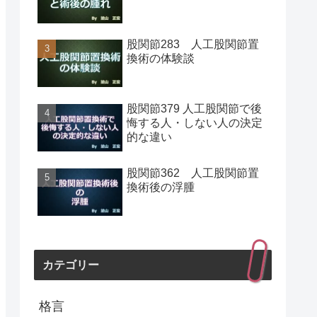
股関節283 人工股関節置
換術の体験談
股関節379 人工股関節で後
悔する人・しない人の決定
的な違い
股関節362 人工股関節置
換術後の浮腫
カテゴリー
格言