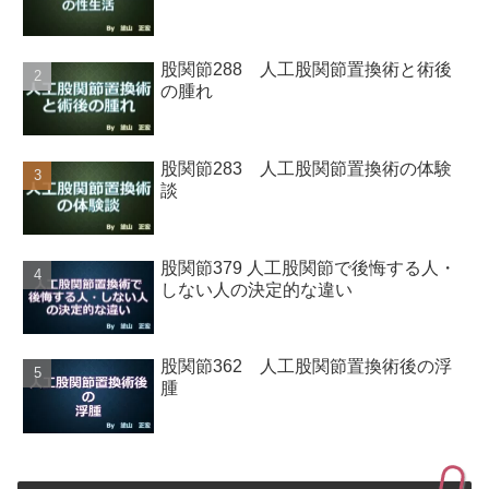
股関節288 人工股関節置換術と術後
の腫れ
股関節283 人工股関節置換術の体験
談
股関節379 人工股関節で後悔する人・
しない人の決定的な違い
股関節362 人工股関節置換術後の浮
腫