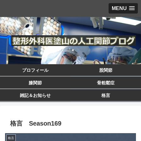
MENU
プロフィール
股関節
膝関節
骨粗鬆症
雑記＆お知らせ
格言
格言 Season169
格言