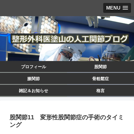
MENU
プロフィール
股関節
膝関節
骨粗鬆症
雑記＆お知らせ
格言
股関節11 変形性股関節症の手術のタイミ
ング