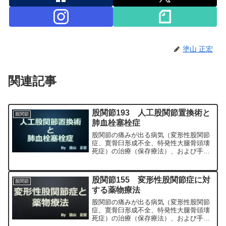
塗山 正宏
関連記事
股関節193 人工股関節置換術と
股関節
肺血栓塞栓症
股関節の痛みが出る病気（変形性股関節
症、寛骨臼形成不全、特発性大腿骨頭壊
死症）の治療（保存療法）、および手術
（人工股関節置換術、最小侵襲手術、
MIS、前方アプローチ）について整形外
科専門医（人工関節手術を専門）の塗山
股関節155 変形性股関節症に対
股関節
正宏が色々と説明します。
する薬物療法
股関節の痛みが出る病気（変形性股関節
症、寛骨臼形成不全、特発性大腿骨頭壊
死症）の治療（保存療法）、および手術