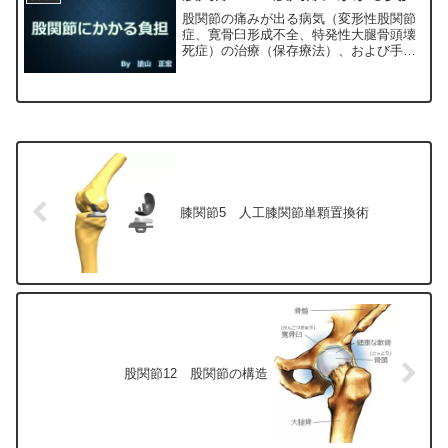
正宏が色々と説明します。
股関節の痛みが出る病気（変形性股関節
症、寛骨臼形成不全、特発性大腿骨頭壊
死症）の治療（保存療法）、および手術
（人工股関節置換術、最小侵襲手術、
MIS、前方アプローチ）について整形外
科専門医（人工関節手術を専門）の塗山
正宏が色々と説明します。
膝関節5 人工膝関節単顆置換術
股関節12 股関節の構造