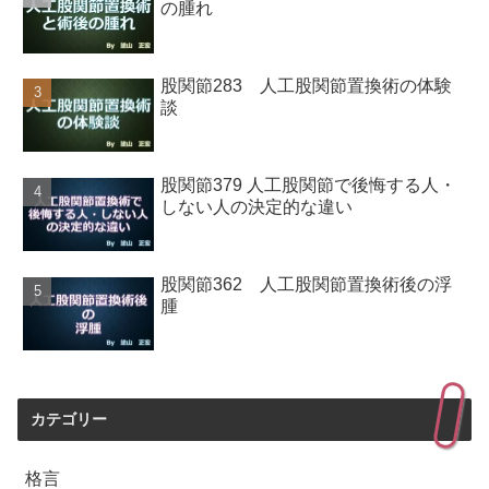
の腫れ
股関節283 人工股関節置換術の体験
談
股関節379 人工股関節で後悔する人・
しない人の決定的な違い
股関節362 人工股関節置換術後の浮
腫
カテゴリー
格言