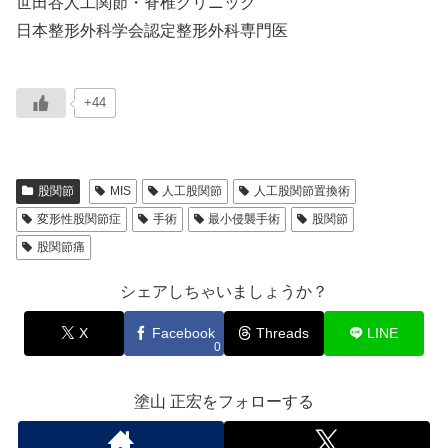
世田谷人工関節・脊椎クリニック
日本整形外科学会認定整形外科専門医
+44
股関節
MIS
人工股関節
人工股関節置換術
変形性股関節症
手術
最小侵襲手術
股関節
股関節痛
シェアしちゃいましょうか？
X
Facebook
Threads
LINE
0
塗山 正宏をフォローする