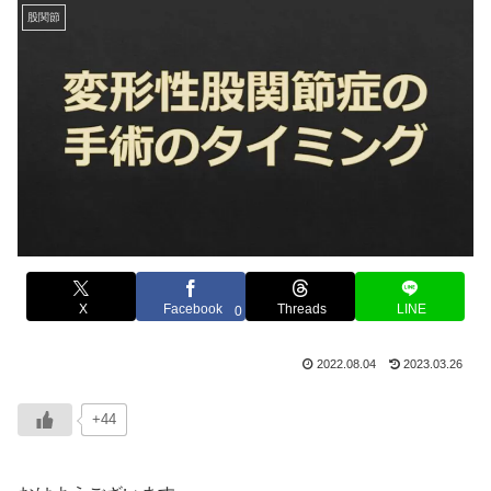
股関節
X
Facebook
Threads
LINE
0
2022.08.04
2023.03.26
+44