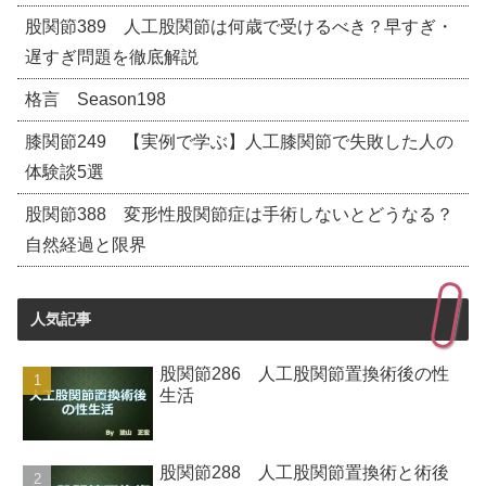
股関節389 人工股関節は何歳で受けるべき？早すぎ・
遅すぎ問題を徹底解説
格言 Season198
膝関節249 【実例で学ぶ】人工膝関節で失敗した人の
体験談5選
股関節388 変形性股関節症は手術しないとどうなる？
自然経過と限界
人気記事
股関節286 人工股関節置換術後の性
生活
股関節288 人工股関節置換術と術後