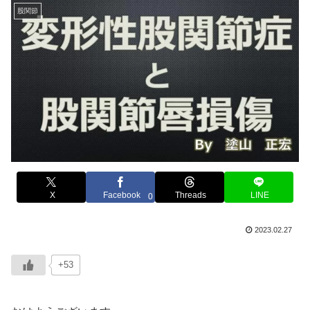
股関節
X
Facebook
Threads
LINE
0
2023.02.27
+53