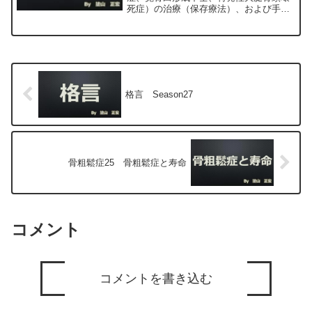
死症）の治療（保存療法）、および手術
（人工股関節置換術、最小侵襲手術、
MIS、前方アプローチ）について整形外
科専門医（人工関節手術を専門）の塗山
正宏が色々と説明します。
格言 Season27
骨粗鬆症25 骨粗鬆症と寿命
コメント
コメントを書き込む