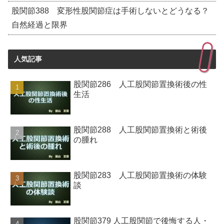
股関節388 変形性股関節症は手術しないとどうなる？
自然経過と限界
人気記事
股関節286 人工股関節置換術後の性
生活
股関節288 人工股関節置換術と術後
の腫れ
股関節283 人工股関節置換術の体験
談
股関節379 人工股関節で後悔する人・