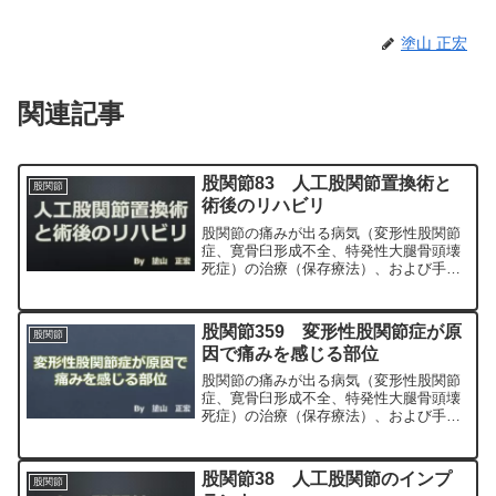
塗山 正宏
関連記事
股関節83 人工股関節置換術と
股関節
術後のリハビリ
股関節の痛みが出る病気（変形性股関節
症、寛骨臼形成不全、特発性大腿骨頭壊
死症）の治療（保存療法）、および手術
（人工股関節置換術、最小侵襲手術、
MIS、前方アプローチ）について整形外
科専門医（人工関節手術を専門）の塗山
股関節359 変形性股関節症が原
股関節
正宏が色々と説明します。
因で痛みを感じる部位
股関節の痛みが出る病気（変形性股関節
症、寛骨臼形成不全、特発性大腿骨頭壊
死症）の治療（保存療法）、および手術
（人工股関節置換術、最小侵襲手術、
MIS、前方アプローチ）について整形外
科専門医（人工関節手術を専門）の塗山
股関節38 人工股関節のインプ
股関節
正宏が色々と説明します。