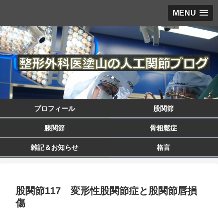
MENU
プロフィール
股関節
膝関節
骨粗鬆症
雑記＆お知らせ
格言
股関節117 変形性股関節症と股関節唇損
傷