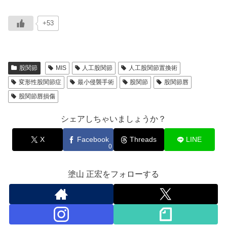
+53
股関節
MIS
人工股関節
人工股関節置換術
変形性股関節症
最小侵襲手術
股関節
股関節唇
股関節唇損傷
シェアしちゃいましょうか？
X
Facebook
Threads
LINE
0
塗山 正宏をフォローする