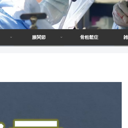
膝関節
骨粗鬆症
雑