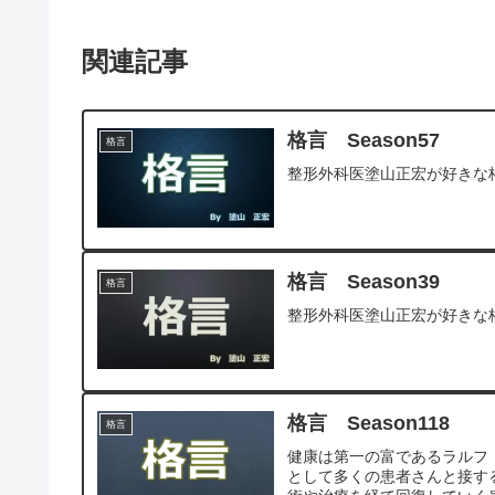
関連記事
格言 Season57
格言
整形外科医塗山正宏が好きな
格言 Season39
格言
整形外科医塗山正宏が好きな
格言 Season118
格言
健康は第一の富であるラルフ
として多くの患者さんと接す