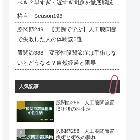
べき？早すぎ・遅すぎ問題を徹底解説
格言 Season198
膝関節249 【実例で学ぶ】人工膝関節
で失敗した人の体験談5選
股関節388 変形性股関節症は手術しな
いとどうなる？自然経過と限界
人気記事
股関節286 人工股関節置
換術後の性生活
股関節288 人工股関節置
換術と術後の腫れ