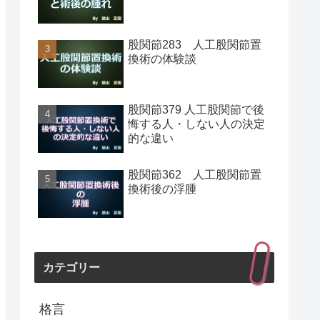
股関節283 人工股関節置
換術の体験談
股関節379 人工股関節で後
悔する人・しない人の決定
的な違い
股関節362 人工股関節置
換術後の浮腫
カテゴリー
格言