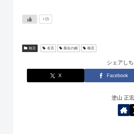
+15
格言
名言
座右の銘
格言
シェアしち
X
Facebook
塗山 正