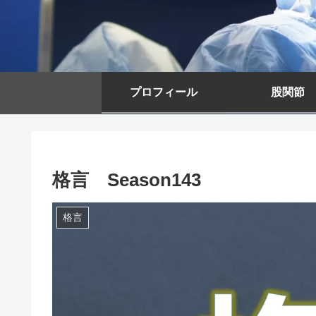
プロフィール
股関節
格言 Season143
格言