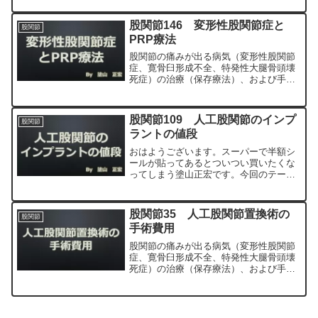
MIS、前方アプローチ）について整形外
科専門医（人工関節手術を専門）の塗山
股関節146 変形性股関節症と
股関節
正宏が色々と説明します。
PRP療法
股関節の痛みが出る病気（変形性股関節
症、寛骨臼形成不全、特発性大腿骨頭壊
死症）の治療（保存療法）、および手術
（人工股関節置換術、最小侵襲手術、
MIS、前方アプローチ）について整形外
科専門医（人工関節手術を専門）の塗山
股関節109 人工股関節のインプ
股関節
正宏が色々と説明します。
ラントの値段
おはようございます。スーパーで半額シ
ールが貼ってあるとついつい買いたくな
ってしまう塗山正宏です。今回のテーマ
は、人工股関節のインプラントの値段に
ついてです。人工股関節には４つのイン
プラントがあります。それぞれ一体いく
股関節35 人工股関節置換術の
股関節
ら位するのでしょうか？す...
手術費用
股関節の痛みが出る病気（変形性股関節
症、寛骨臼形成不全、特発性大腿骨頭壊
死症）の治療（保存療法）、および手術
（人工股関節置換術、最小侵襲手術、
MIS、前方アプローチ）について整形外
科専門医（人工関節手術を専門）の塗山
正宏が色々と説明します。