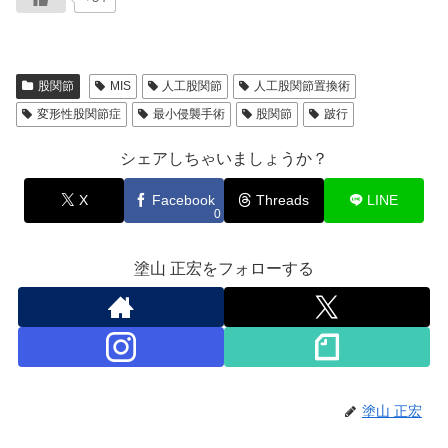
股関節
MIS
人工股関節
人工股関節置換術
変形性股関節症
最小侵襲手術
股関節
跛行
シェアしちゃいましょうか？
X
Facebook
Threads
LINE
0
塗山 正宏をフォローする
塗山 正宏