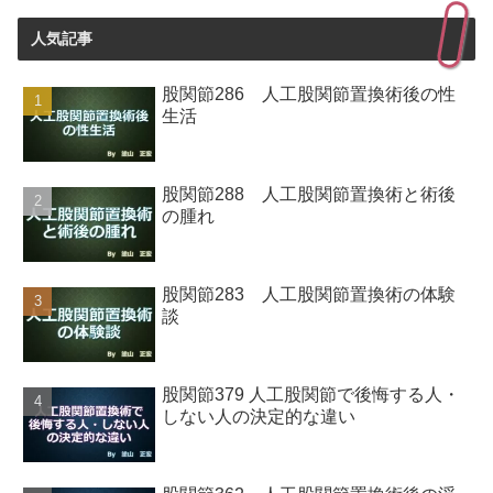
人気記事
股関節286 人工股関節置換術後の性
生活
股関節288 人工股関節置換術と術後
の腫れ
股関節283 人工股関節置換術の体験
談
股関節379 人工股関節で後悔する人・
しない人の決定的な違い