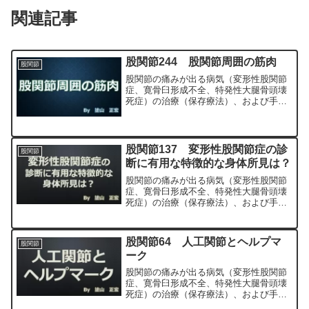
関連記事
股関節244 股関節周囲の筋肉
股関節
股関節の痛みが出る病気（変形性股関節
症、寛骨臼形成不全、特発性大腿骨頭壊
死症）の治療（保存療法）、および手術
（人工股関節置換術、最小侵襲手術、
MIS、前方アプローチ）について整形外
科専門医（人工関節手術を専門）の塗山
正宏が色々と説明します。
股関節137 変形性股関節症の診
股関節
断に有用な特徴的な身体所見は？
股関節の痛みが出る病気（変形性股関節
症、寛骨臼形成不全、特発性大腿骨頭壊
死症）の治療（保存療法）、および手術
（人工股関節置換術、最小侵襲手術、
MIS、前方アプローチ）について整形外
科専門医（人工関節手術を専門）の塗山
股関節64 人工関節とヘルプマ
股関節
正宏が色々と説明します。
ーク
股関節の痛みが出る病気（変形性股関節
症、寛骨臼形成不全、特発性大腿骨頭壊
死症）の治療（保存療法）、および手術
（人工股関節置換術、最小侵襲手術、