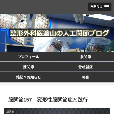
MENU
プロフィール
股関節
膝関節
骨粗鬆症
雑記＆お知らせ
格言
股関節157 変形性股関節症と跛行
股関節