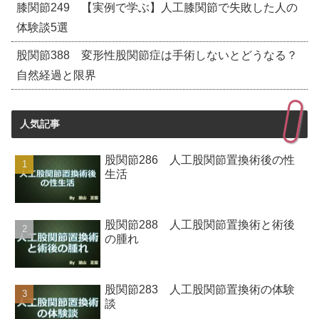
膝関節249 【実例で学ぶ】人工膝関節で失敗した人の
体験談5選
股関節388 変形性股関節症は手術しないとどうなる？
自然経過と限界
人気記事
股関節286 人工股関節置換術後の性
生活
股関節288 人工股関節置換術と術後
の腫れ
股関節283 人工股関節置換術の体験
談