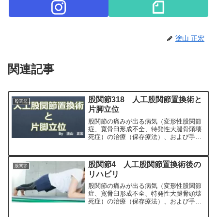
塗山 正宏
関連記事
股関節318 人工股関節置換術と
股関節
片脚立位
股関節の痛みが出る病気（変形性股関節
症、寛骨臼形成不全、特発性大腿骨頭壊
死症）の治療（保存療法）、および手術
（人工股関節置換術、最小侵襲手術、
MIS、前方アプローチ）について整形外
科専門医（人工関節手術を専門）の塗山
股関節4 人工股関節置換術後の
股関節
正宏が色々と説明します。
リハビリ
股関節の痛みが出る病気（変形性股関節
症、寛骨臼形成不全、特発性大腿骨頭壊
死症）の治療（保存療法）、および手術
（人工股関節置換術、最小侵襲手術、
MIS、前方アプローチ）について整形外