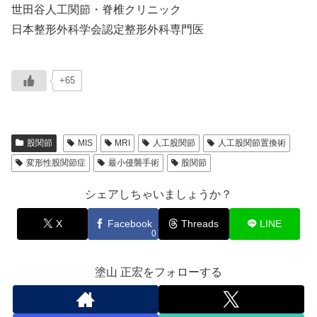
世田谷人工関節・脊椎クリニック
日本整形外科学会認定整形外科専門医
+65
股関節
MIS
MRI
人工股関節
人工股関節置換術
変形性股関節症
最小侵襲手術
股関節
シェアしちゃいましょうか？
X
Facebook
Threads
LINE
0
塗山 正宏をフォローする