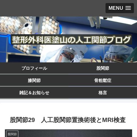
MENU
プロフィール
股関節
膝関節
骨粗鬆症
雑記＆お知らせ
格言
股関節29 人工股関節置換術後とMRI検査
股関節