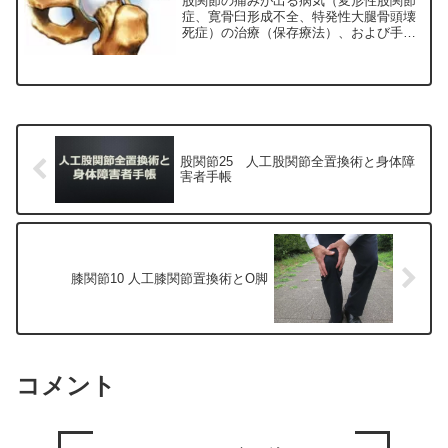
股関節の痛みが出る病気（変形性股関節
症、寛骨臼形成不全、特発性大腿骨頭壊
死症）の治療（保存療法）、および手術
（人工股関節置換術、最小侵襲手術、
MIS、前方アプローチ）について整形外
科専門医（人工関節手術を専門）の塗山
正宏が色々と説明します。
股関節25 人工股関節全置換術と身体障
害者手帳
膝関節10 人工膝関節置換術とO脚
コメント