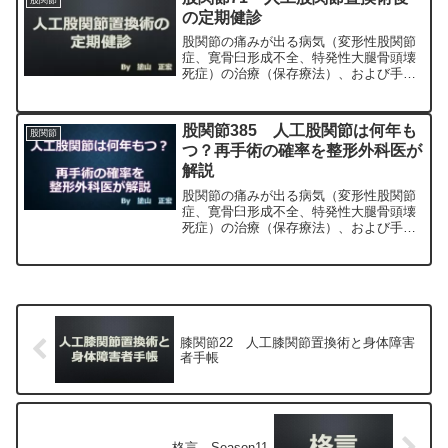
股関節
正宏が色々と説明します。
の定期健診
股関節の痛みが出る病気（変形性股関節
症、寛骨臼形成不全、特発性大腿骨頭壊
死症）の治療（保存療法）、および手術
（人工股関節置換術、最小侵襲手術、
MIS、前方アプローチ）について整形外
科専門医（人工関節手術を専門）の塗山
股関節385 人工股関節は何年も
股関節
正宏が色々と説明します。
つ？再手術の確率を整形外科医が
解説
股関節の痛みが出る病気（変形性股関節
症、寛骨臼形成不全、特発性大腿骨頭壊
死症）の治療（保存療法）、および手術
（人工股関節置換術、最小侵襲手術、
MIS、前方アプローチ）について整形外
科専門医（人工関節手術を専門）の塗山
正宏が色々と説明します。
膝関節22 人工膝関節置換術と身体障害
者手帳
格言 Season11