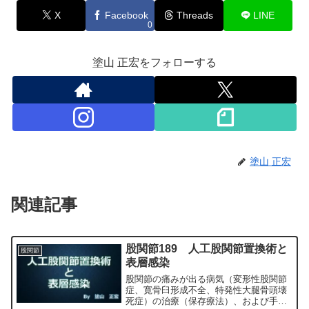
X
Facebook
Threads
LINE
0
塗山 正宏をフォローする
塗山 正宏
関連記事
股関節189 人工股関節置換術と
股関節
表層感染
股関節の痛みが出る病気（変形性股関節
症、寛骨臼形成不全、特発性大腿骨頭壊
死症）の治療（保存療法）、および手術