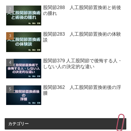
股関節288 人工股関節置換術と術後
の腫れ
股関節283 人工股関節置換術の体験
談
股関節379 人工股関節で後悔する人・
しない人の決定的な違い
股関節362 人工股関節置換術後の浮
腫
カテゴリー