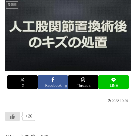
股関節
X
Facebook
Threads
LINE
0
2022.10.29
+26