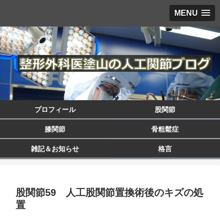
MENU
プロフィール
股関節
膝関節
骨粗鬆症
雑記＆お知らせ
格言
股関節59 人工股関節置換術後のキズの処
置