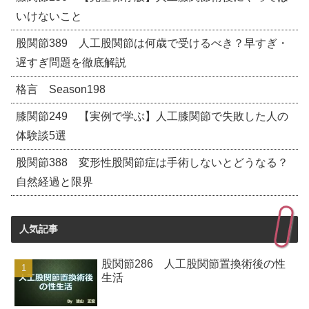
いけないこと
股関節389 人工股関節は何歳で受けるべき？早すぎ・
遅すぎ問題を徹底解説
格言 Season198
膝関節249 【実例で学ぶ】人工膝関節で失敗した人の
体験談5選
股関節388 変形性股関節症は手術しないとどうなる？
自然経過と限界
人気記事
股関節286 人工股関節置換術後の性
生活