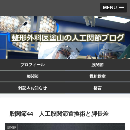
MENU
プロフィール
股関節
膝関節
骨粗鬆症
雑記＆お知らせ
格言
股関節44 人工股関節置換術と脚長差
股関節