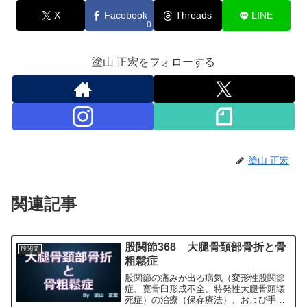
X
Facebook
Threads
LINE
0
塗山 正宏をフォローする
塗山 正宏
関連記事
股関節368 大腿骨頚部骨折と骨
股関節
粗鬆症
股関節の痛みが出る病気（変形性股関節
症、寛骨臼形成不全、特発性大腿骨頭壊
死症）の治療（保存療法）、および手術