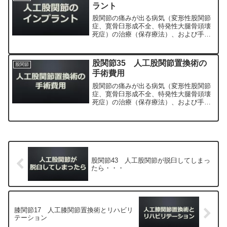
ラント
股関節の痛みが出る病気（変形性股関節
症、寛骨臼形成不全、特発性大腿骨頭壊
死症）の治療（保存療法）、および手術
（人工股関節置換術、最小侵襲手術、
MIS、前方アプローチ）について整形外
科専門医（人工関節手術を専門）の塗山
股関節35 人工股関節置換術の
股関節
正宏が色々と説明します。
手術費用
股関節の痛みが出る病気（変形性股関節
症、寛骨臼形成不全、特発性大腿骨頭壊
死症）の治療（保存療法）、および手術
（人工股関節置換術、最小侵襲手術、
MIS、前方アプローチ）について整形外
科専門医（人工関節手術を専門）の塗山
正宏が色々と説明します。
股関節43 人工股関節が脱臼してしまっ
たら・・・
膝関節17 人工膝関節置換術とリハビリ
テーション