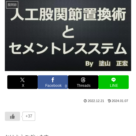
股関節
X
Facebook
Threads
LINE
0
2022.12.21
2024.01.07
+37