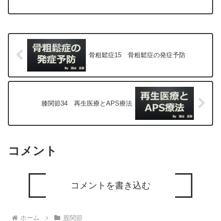
（人工股関節置換術、最小侵襲手術、
MIS、前方アプローチ）について整形外
科専門医（人工関節手術を専門）の塗山
正宏が色々と説明します。
骨粗鬆症15 骨粗鬆症の発症予防
膝関節34 再生医療とAPS療法
コメント
コメントを書き込む
ホーム
股関節