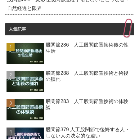
自然経過と限界
人気記事
股関節286 人工股関節置換術後の性
生活
股関節288 人工股関節置換術と術後
の腫れ
股関節283 人工股関節置換術の体験
談
股関節379 人工股関節で後悔する人・
しない人の決定的な違い