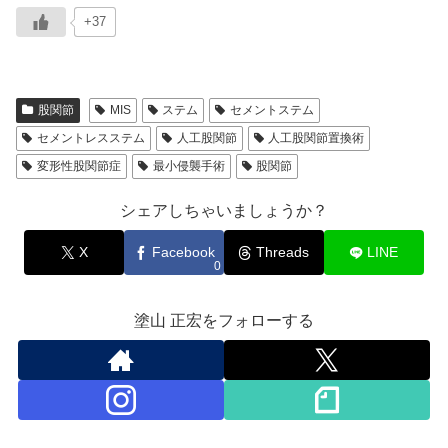
+37
股関節
MIS
ステム
セメントステム
セメントレスステム
人工股関節
人工股関節置換術
変形性股関節症
最小侵襲手術
股関節
シェアしちゃいましょうか？
X
Facebook
Threads
LINE
0
塗山 正宏をフォローする