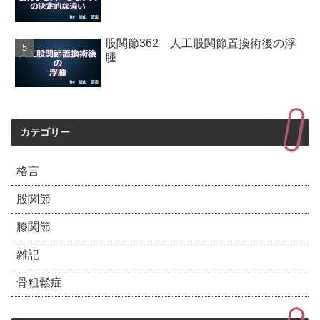
股関節362 人工股関節置換術後の浮
腫
カテゴリー
格言
股関節
膝関節
雑記
骨粗鬆症