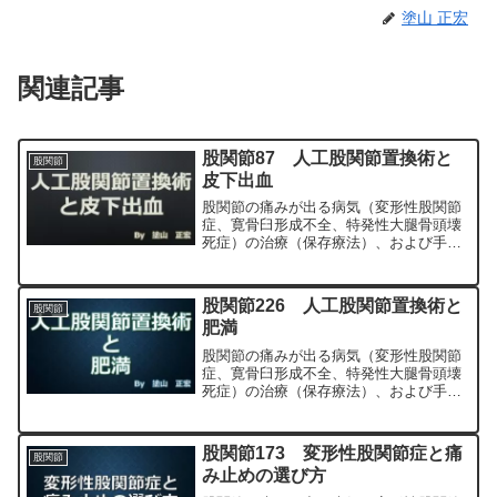
塗山 正宏
関連記事
股関節87 人工股関節置換術と
股関節
皮下出血
股関節の痛みが出る病気（変形性股関節
症、寛骨臼形成不全、特発性大腿骨頭壊
死症）の治療（保存療法）、および手術
（人工股関節置換術、最小侵襲手術、
MIS、前方アプローチ）について整形外
科専門医（人工関節手術を専門）の塗山
股関節226 人工股関節置換術と
股関節
正宏が色々と説明します。
肥満
股関節の痛みが出る病気（変形性股関節
症、寛骨臼形成不全、特発性大腿骨頭壊
死症）の治療（保存療法）、および手術
（人工股関節置換術、最小侵襲手術、
MIS、前方アプローチ）について整形外
科専門医（人工関節手術を専門）の塗山
股関節173 変形性股関節症と痛
股関節
正宏が色々と説明します。
み止めの選び方