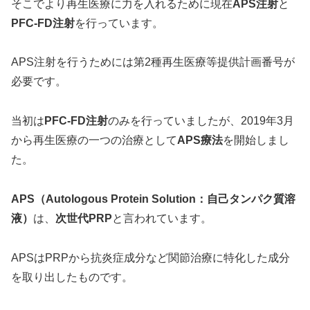
そこでより再生医療に力を入れるために現在
APS注射
と
PFC-FD注射
を行っています。
APS注射を行うためには第2種再生医療等提供計画番号が
必要です。
当初は
PFC-FD注射
のみを行っていましたが、2019年3月
から再生医療の一つの治療として
APS療法
を開始しまし
た。
APS（Autologous Protein Solution：⾃⼰タンパク質溶
液）
は、
次世代PRP
と言われています。
APSはPRPから抗炎症成分など関節治療に特化した成分
を取り出したものです。