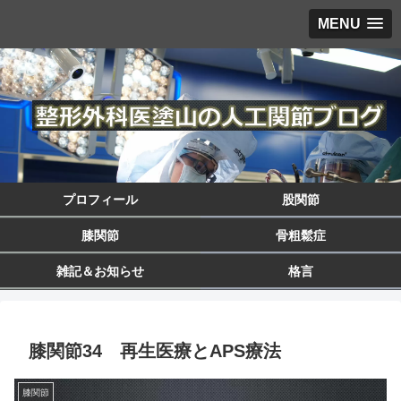
MENU
プロフィール
股関節
膝関節
骨粗鬆症
雑記＆お知らせ
格言
膝関節34 再生医療とAPS療法
膝関節