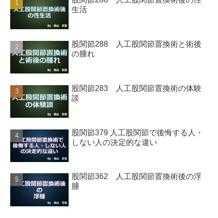
生活
股関節288 人工股関節置換術と術後
の腫れ
股関節283 人工股関節置換術の体験
談
股関節379 人工股関節で後悔する人・
しない人の決定的な違い
股関節362 人工股関節置換術後の浮
腫