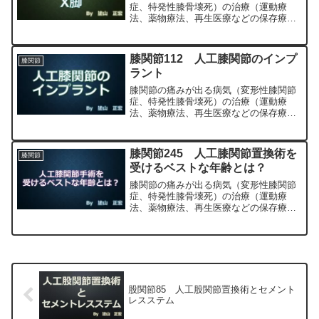
症、特発性膝骨壊死）の治療（運動療
法、薬物療法、再生医療などの保存療
法）、および手術（人工膝関節置換術、
最小侵襲手術、MIS）について整形外科
専門医（人工関節手術を専門）の塗山正
膝関節112 人工膝関節のインプ
膝関節
宏が色々と説明します。
ラント
膝関節の痛みが出る病気（変形性膝関節
症、特発性膝骨壊死）の治療（運動療
法、薬物療法、再生医療などの保存療
法）、および手術（人工膝関節置換術、
最小侵襲手術、MIS）について整形外科
専門医（人工関節手術を専門）の塗山正
膝関節245 人工膝関節置換術を
膝関節
宏が色々と説明します。
受けるベストな年齢とは？
膝関節の痛みが出る病気（変形性膝関節
症、特発性膝骨壊死）の治療（運動療
法、薬物療法、再生医療などの保存療
法）、および手術（人工膝関節置換術、
最小侵襲手術、MIS）について整形外科
専門医（人工関節手術を専門）の塗山正
宏が色々と説明します。
股関節85 人工股関節置換術とセメント
レスステム