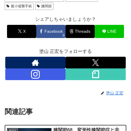
最小侵襲手術
膝関節
シェアしちゃいましょうか？
X
Facebook
Threads
LINE
0
塗山 正宏をフォローする
塗山 正宏
関連記事
膝関節68 変形性膝関節症と非
膝関節