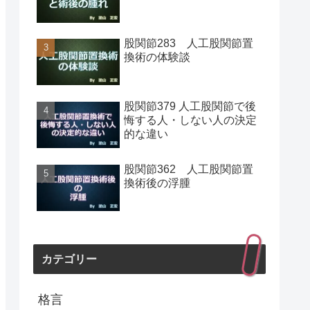
股関節283 人工股関節置
換術の体験談
股関節379 人工股関節で後
悔する人・しない人の決定
的な違い
股関節362 人工股関節置
換術後の浮腫
カテゴリー
格言