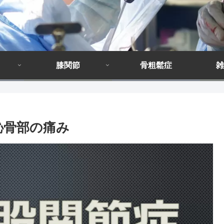
膝関節
骨粗鬆症
雑
恥骨部の痛み