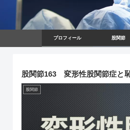
プロフィール
股関節
股関節163 変形性股関節症と
股関節