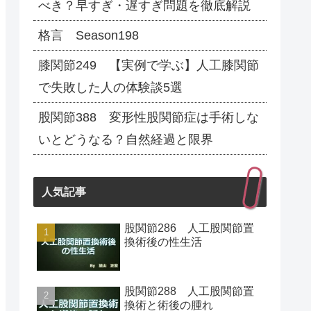
べき？早すぎ・遅すぎ問題を徹底解説
格言 Season198
膝関節249 【実例で学ぶ】人工膝関節
で失敗した人の体験談5選
股関節388 変形性股関節症は手術しな
いとどうなる？自然経過と限界
人気記事
股関節286 人工股関節置
換術後の性生活
股関節288 人工股関節置
換術と術後の腫れ