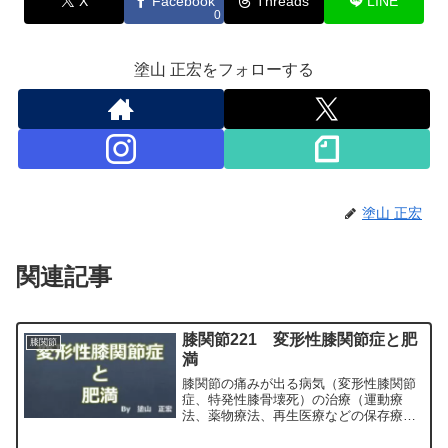
X
Facebook
Threads
LINE
0
塗山 正宏をフォローする
塗山 正宏
関連記事
膝関節221 変形性膝関節症と肥
膝関節
満
膝関節の痛みが出る病気（変形性膝関節
症、特発性膝骨壊死）の治療（運動療
法、薬物療法、再生医療などの保存療
法）、および手術（人工膝関節置換術、
最小侵襲手術、MIS）について整形外科