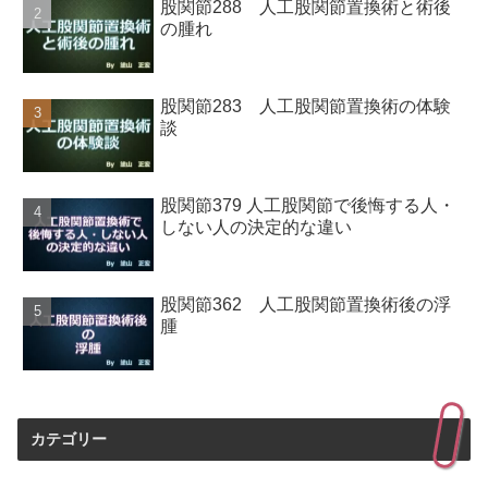
股関節288 人工股関節置換術と術後
の腫れ
股関節283 人工股関節置換術の体験
談
股関節379 人工股関節で後悔する人・
しない人の決定的な違い
股関節362 人工股関節置換術後の浮
腫
カテゴリー