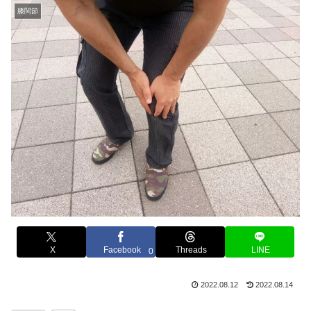
膝関節
X
Facebook
Threads
LINE
0
2022.08.12
2022.08.14