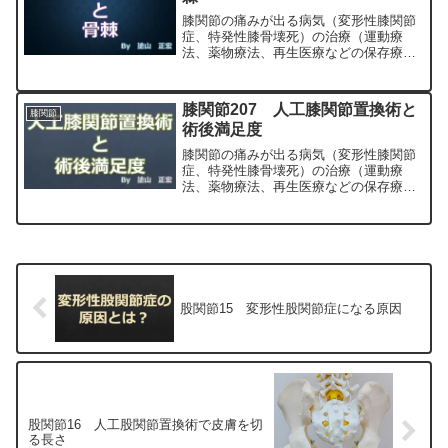
膝関節の痛みが出る病気（変形性膝関節
症、特発性膝骨壊死）の治療（運動療
法、薬物療法、再生医療などの保存療
法）、および手術（人工膝関節置換術、
最小侵襲手術、MIS）について整形外科
専門医（人工関節手術を専門）の塗山正
膝関節207 人工膝関節置換術と
膝関節
宏が色々と説明します。
術後満足度
膝関節の痛みが出る病気（変形性膝関節
症、特発性膝骨壊死）の治療（運動療
法、薬物療法、再生医療などの保存療
法）、および手術（人工膝関節置換術、
最小侵襲手術、MIS）について整形外科
専門医（人工関節手術を専門）の塗山正
宏が色々と説明します。
股関節15 変形性股関節症になる原因
股関節16 人工股関節置換術で皮膚を切
る長さ