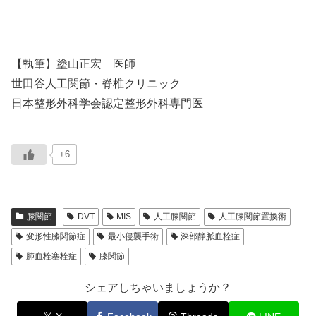
【執筆】塗山正宏 医師
世田谷人工関節・脊椎クリニック
日本整形外科学会認定整形外科専門医
+6
膝関節
DVT
MIS
人工膝関節
人工膝関節置換術
変形性膝関節症
最小侵襲手術
深部静脈血栓症
肺血栓塞栓症
膝関節
シェアしちゃいましょうか？