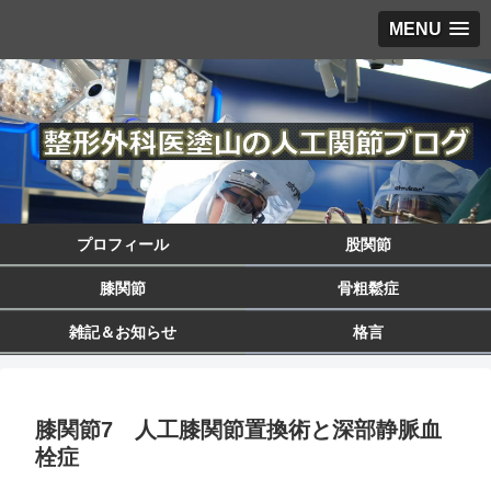
MENU
プロフィール
股関節
膝関節
骨粗鬆症
雑記＆お知らせ
格言
膝関節7 人工膝関節置換術と深部静脈血
栓症