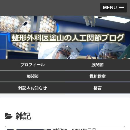
MENU
プロフィール
股関節
膝関節
骨粗鬆症
雑記＆お知らせ
格言
雑記