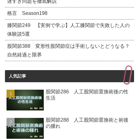
遅すぎ問題を徹底解説
格言 Season198
膝関節249 【実例で学ぶ】人工膝関節で失敗した人の
体験談5選
股関節388 変形性股関節症は手術しないとどうなる？
自然経過と限界
人気記事
股関節286 人工股関節置換術後の性
生活
股関節288 人工股関節置換術と術後
の腫れ