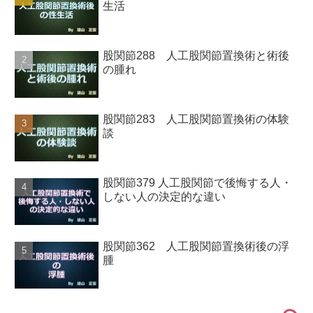
生活
股関節288 人工股関節置換術と術後
の腫れ
股関節283 人工股関節置換術の体験
談
股関節379 人工股関節で後悔する人・
しない人の決定的な違い
股関節362 人工股関節置換術後の浮
腫