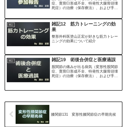
症、寛骨臼形成不全、特発性大腿骨頭壊
死症）の治療（保存療法）、および手術
（人工股関節置換術、最小侵襲手術、
MIS、前方アプローチ）について整形外
科専門医（人工関節手術を専門）の塗山
雑記12 筋力トレーニングの効
雑記
正宏が色々と説明します。
果
整形外科医塗山正宏が好きな筋力トレー
ニングの効果について紹介
雑記19 術後合併症と医療過誤
雑記
股関節の痛みが出る病気（変形性股関節
症、寛骨臼形成不全、特発性大腿骨頭壊
死症）の治療（保存療法）、および手術
（人工股関節置換術、最小侵襲手術、
MIS、前方アプローチ）について整形外
科専門医（人工関節手術を専門）の塗山
正宏が色々と説明します。
膝関節131 変形性膝関節症の早期兆候