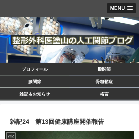
MENU
プロフィール
股関節
膝関節
骨粗鬆症
雑記＆お知らせ
格言
雑記24 第13回健康講座開催報告
雑記