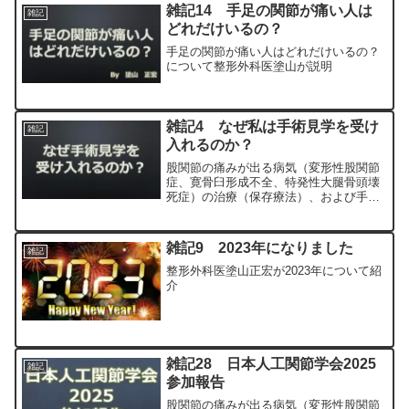
雑記14 手足の関節が痛い人は
雑記
どれだけいるの？
手足の関節が痛い人はどれだけいるの？
について整形外科医塗山が説明
雑記4 なぜ私は手術見学を受け
雑記
入れるのか？
股関節の痛みが出る病気（変形性股関節
症、寛骨臼形成不全、特発性大腿骨頭壊
死症）の治療（保存療法）、および手術
（人工股関節置換術、最小侵襲手術、
MIS、前方アプローチ）について整形外
科専門医（人工関節手術を専門）の塗山
雑記9 2023年になりました
雑記
正宏が色々と説明します。
整形外科医塗山正宏が2023年について紹
介
雑記28 日本人工関節学会2025
雑記
参加報告
股関節の痛みが出る病気（変形性股関節