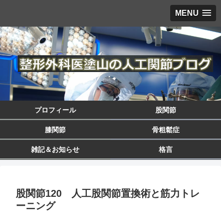
MENU
プロフィール
股関節
膝関節
骨粗鬆症
雑記＆お知らせ
格言
股関節120 人工股関節置換術と筋力トレ
ーニング