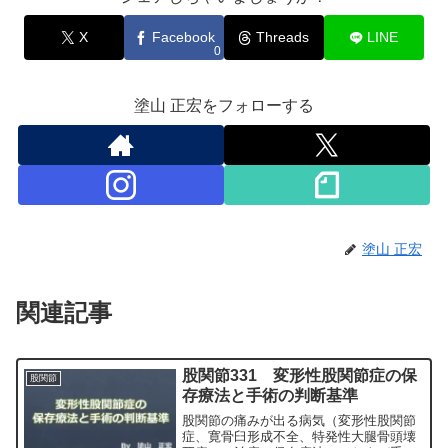
X
Facebook
Threads
LINE
0
塗山 正宏をフォローする
塗山 正宏
関連記事
股関節331 変形性股関節症の保
股関節
存療法と手術の判断基準
股関節の痛みが出る病気（変形性股関節
症、寛骨臼形成不全、特発性大腿骨頭壊