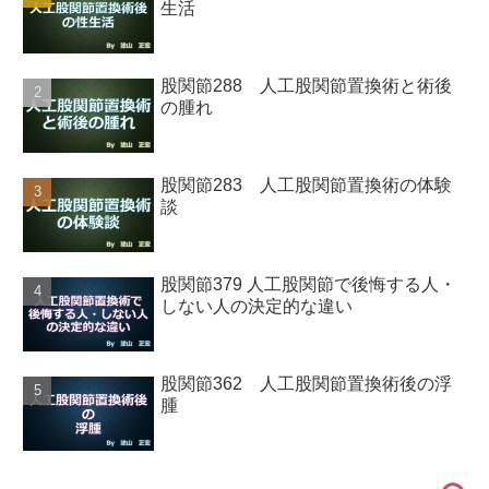
生活
股関節288 人工股関節置換術と術後
の腫れ
股関節283 人工股関節置換術の体験
談
股関節379 人工股関節で後悔する人・
しない人の決定的な違い
股関節362 人工股関節置換術後の浮
腫