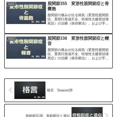
科専門医（人工関節手術を専門）の塗山
股関節355 変形性股関節症と骨
股関節
正宏が色々と説明します。
嚢胞
股関節の痛みが出る病気（変形性股関節
症、寛骨臼形成不全、特発性大腿骨頭壊
死症）の治療（保存療法）、および手術
（人工股関節置換術、最小侵襲手術、
MIS、前方アプローチ）について整形外
科専門医（人工関節手術を専門）の塗山
股関節338 変形性股関節症と轢
股関節
正宏が色々と説明します。
音
股関節の痛みが出る病気（変形性股関節
症、寛骨臼形成不全、特発性大腿骨頭壊
死症）の治療（保存療法）、および手術
（人工股関節置換術、最小侵襲手術、
MIS、前方アプローチ）について整形外
科専門医（人工関節手術を専門）の塗山
正宏が色々と説明します。
格言 Season28
骨粗鬆症26 骨粗鬆症と遺伝