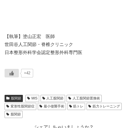
【執筆】塗山正宏 医師
世田谷人工関節・脊椎クリニック
日本整形外科学会認定整形外科専門医
+42
股関節
MIS
人工股関節
人工股関節置換術
変形性股関節症
最小侵襲手術
筋トレ
筋力トレーニング
股関節
シェアしちゃいましょうか？