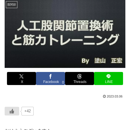
股関節
X
Facebook
Threads
LINE
0
2023.03.06
+42