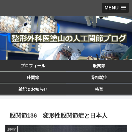
MENU
プロフィール
股関節
膝関節
骨粗鬆症
雑記＆お知らせ
格言
股関節136 変形性股関節症と日本人
股関節