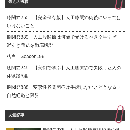
最近の投稿
膝関節250 【完全保存版】人工膝関節術後にやっては
いけないこと
股関節389 人工股関節は何歳で受けるべき？早すぎ・
遅すぎ問題を徹底解説
格言 Season198
膝関節249 【実例で学ぶ】人工膝関節で失敗した人の
体験談5選
股関節388 変形性股関節症は手術しないとどうなる？
自然経過と限界
人気記事
股関節286 人工股関節置換術後の性