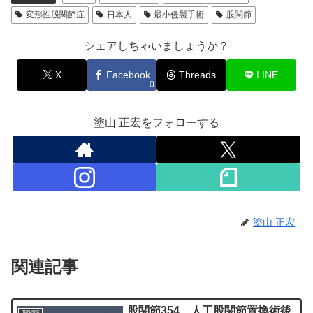
変形性股関節症
日本人
最小侵襲手術
股関節
シェアしちゃいましょうか？
X
Facebook
Threads
LINE
0
塗山 正宏をフォローする
塗山 正宏
関連記事
股関節354 人工股関節置換術後
股関節