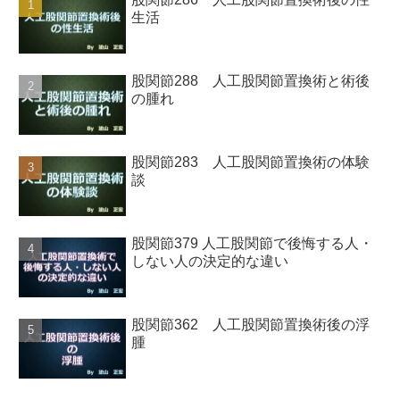
生活
股関節288 人工股関節置換術と術後
の腫れ
股関節283 人工股関節置換術の体験
談
股関節379 人工股関節で後悔する人・
しない人の決定的な違い
股関節362 人工股関節置換術後の浮
腫