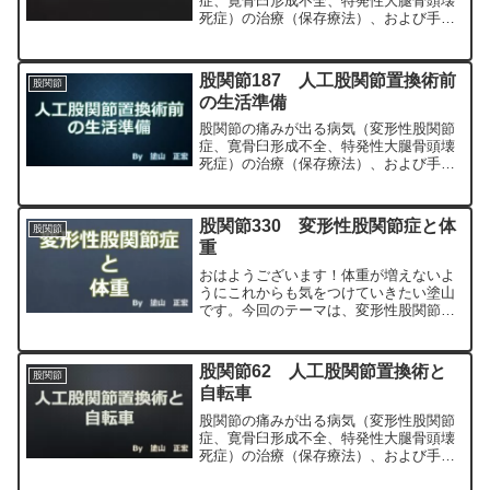
症、寛骨臼形成不全、特発性大腿骨頭壊
死症）の治療（保存療法）、および手術
（人工股関節置換術、最小侵襲手術、
MIS、前方アプローチ）について整形外
科専門医（人工関節手術を専門）の塗山
股関節187 人工股関節置換術前
股関節
正宏が色々と説明します。
の生活準備
股関節の痛みが出る病気（変形性股関節
症、寛骨臼形成不全、特発性大腿骨頭壊
死症）の治療（保存療法）、および手術
（人工股関節置換術、最小侵襲手術、
MIS、前方アプローチ）について整形外
科専門医（人工関節手術を専門）の塗山
股関節330 変形性股関節症と体
股関節
正宏が色々と説明します。
重
おはようございます！体重が増えないよ
うにこれからも気をつけていきたい塗山
です。今回のテーマは、変形性股関節症
と体重についてです。塗山先生体重は股
関節にとっては大敵！みずえさん耳が痛
い話は辞めてください。変形性股関節症
股関節62 人工股関節置換術と
股関節
と体重の関係：体重管理の...
自転車
股関節の痛みが出る病気（変形性股関節
症、寛骨臼形成不全、特発性大腿骨頭壊
死症）の治療（保存療法）、および手術
（人工股関節置換術、最小侵襲手術、