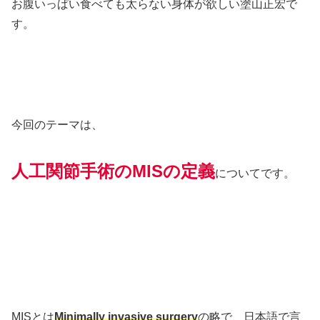
お腹いっぱい食べても太らない身体が欲しい塗山正宏で
す。
今回のテーマは、
人工関節手術
の
MISの定義
についてです。
MISとは
Minimally invasive surgery
の略で、日本語で言