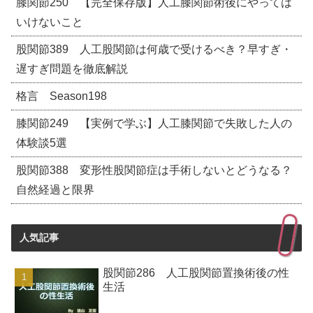
膝関節250 【完全保存版】人工膝関節術後にやっては
いけないこと
股関節389 人工股関節は何歳で受けるべき？早すぎ・
遅すぎ問題を徹底解説
格言 Season198
膝関節249 【実例で学ぶ】人工膝関節で失敗した人の
体験談5選
股関節388 変形性股関節症は手術しないとどうなる？
自然経過と限界
人気記事
股関節286 人工股関節置換術後の性
生活