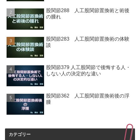
股関節288 人工股関節置換術と術後
の腫れ
股関節283 人工股関節置換術の体験
談
股関節379 人工股関節で後悔する人・
しない人の決定的な違い
股関節362 人工股関節置換術後の浮
腫
カテゴリー