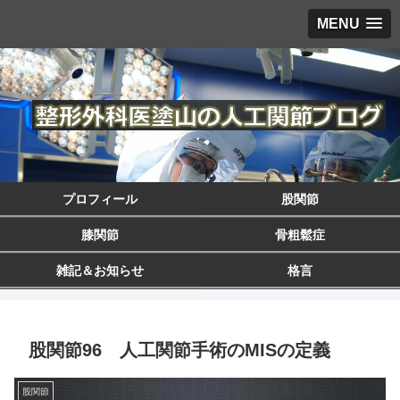
MENU
プロフィール
股関節
膝関節
骨粗鬆症
雑記＆お知らせ
格言
股関節96 人工関節手術のMISの定義
股関節