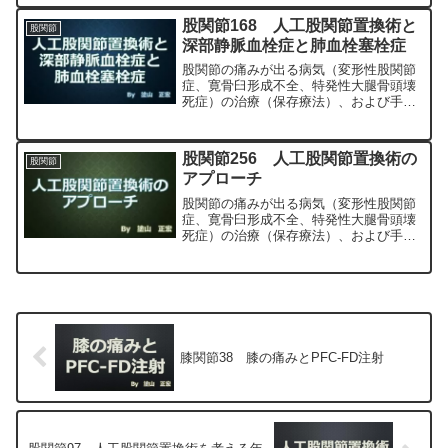
MIS、前方アプローチ）について整形外
科専門医（人工関節手術を専門）の塗山
股関節168 人工股関節置換術と
股関節
正宏が色々と説明します。
深部静脈血栓症と肺血栓塞栓症
股関節の痛みが出る病気（変形性股関節
症、寛骨臼形成不全、特発性大腿骨頭壊
死症）の治療（保存療法）、および手術
（人工股関節置換術、最小侵襲手術、
MIS、前方アプローチ）について整形外
科専門医（人工関節手術を専門）の塗山
股関節256 人工股関節置換術の
股関節
正宏が色々と説明します。
アプローチ
股関節の痛みが出る病気（変形性股関節
症、寛骨臼形成不全、特発性大腿骨頭壊
死症）の治療（保存療法）、および手術
（人工股関節置換術、最小侵襲手術、
MIS、前方アプローチ）について整形外
科専門医（人工関節手術を専門）の塗山
正宏が色々と説明します。
膝関節38 膝の痛みとPFC-FD注射