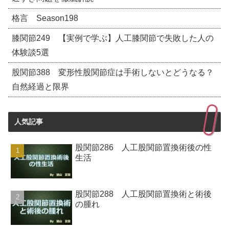
格言 Season198
膝関節249 【実例で学ぶ】人工膝関節で失敗した人の
体験談5選
股関節388 変形性股関節症は手術しないとどうなる？
自然経過と限界
人気記事
股関節286 人工股関節置換術後の性
生活
股関節288 人工股関節置換術と術後
の腫れ