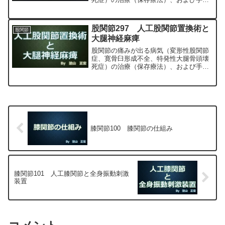
（人工股関節置換術、最小侵襲手術、
MIS、前方アプローチ）について整形外
科専門医（人工関節手術を専門）の塗山
股関節297 人工股関節置換術と
股関節
正宏が色々と説明します。
大腿神経麻痺
股関節の痛みが出る病気（変形性股関節
症、寛骨臼形成不全、特発性大腿骨頭壊
死症）の治療（保存療法）、および手術
（人工股関節置換術、最小侵襲手術、
MIS、前方アプローチ）について整形外
科専門医（人工関節手術を専門）の塗山
正宏が色々と説明します。
膝関節100 膝関節の仕組み
膝関節101 人工膝関節と全身振動刺激
装置