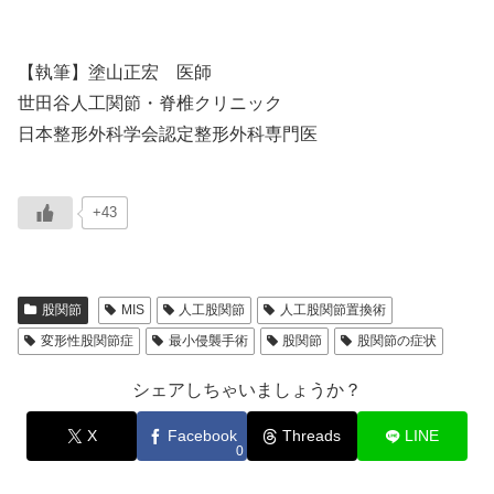
【執筆】塗山正宏 医師
世田谷人工関節・脊椎クリニック
日本整形外科学会認定整形外科専門医
+43
股関節
MIS
人工股関節
人工股関節置換術
変形性股関節症
最小侵襲手術
股関節
股関節の症状
シェアしちゃいましょうか？
X
Facebook
Threads
LINE
0