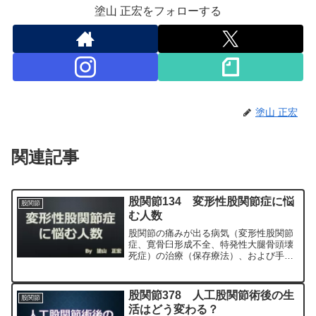
塗山 正宏をフォローする
塗山 正宏
関連記事
股関節134 変形性股関節症に悩
股関節
む人数
股関節の痛みが出る病気（変形性股関節
症、寛骨臼形成不全、特発性大腿骨頭壊
死症）の治療（保存療法）、および手術
（人工股関節置換術、最小侵襲手術、
MIS、前方アプローチ）について整形外
科専門医（人工関節手術を専門）の塗山
股関節378 人工股関節術後の生
股関節
正宏が色々と説明します。
活はどう変わる？