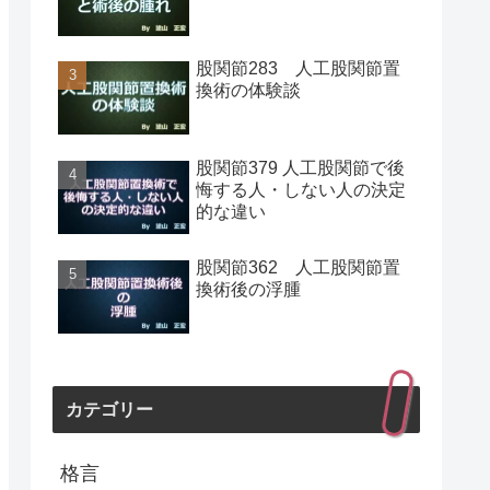
股関節283 人工股関節置
換術の体験談
股関節379 人工股関節で後
悔する人・しない人の決定
的な違い
股関節362 人工股関節置
換術後の浮腫
カテゴリー
格言