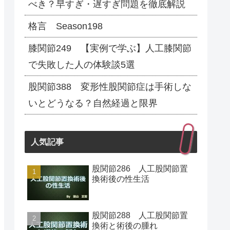
べき？早すぎ・遅すぎ問題を徹底解説
格言 Season198
膝関節249 【実例で学ぶ】人工膝関節
で失敗した人の体験談5選
股関節388 変形性股関節症は手術しな
いとどうなる？自然経過と限界
人気記事
股関節286 人工股関節置
換術後の性生活
股関節288 人工股関節置
換術と術後の腫れ