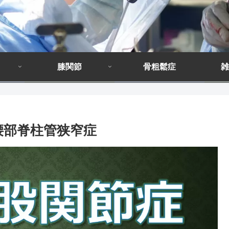
膝関節
骨粗鬆症
雑
腰部脊柱管狭窄症