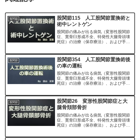
股関節115 人工股関節置換術と
股関節
術中レントゲン
股関節の痛みが出る病気（変形性股関節
症、寛骨臼形成不全、特発性大腿骨頭壊
死症）の治療（保存療法）、および手術
（人工股関節置換術、最小侵襲手術、
MIS、前方アプローチ）について整形外
科専門医（人工関節手術を専門）の塗山
股関節354 人工股関節置換術後
股関節
正宏が色々と説明します。
の車の運転
股関節の痛みが出る病気（変形性股関節
症、寛骨臼形成不全、特発性大腿骨頭壊
死症）の治療（保存療法）、および手術
（人工股関節置換術、最小侵襲手術、
MIS、前方アプローチ）について整形外
科専門医（人工関節手術を専門）の塗山
股関節26 変形性股関節症と大
股関節
正宏が色々と説明します。
腿骨頚部骨折
股関節の痛みが出る病気（変形性股関節
症、寛骨臼形成不全、特発性大腿骨頭壊
死症）の治療（保存療法）、および手術
（人工股関節置換術、最小侵襲手術、
MIS、前方アプローチ）について整形外