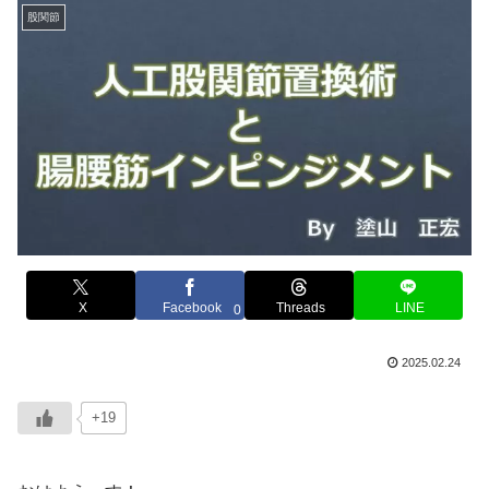
股関節
X
Facebook
Threads
LINE
0
2025.02.24
+19