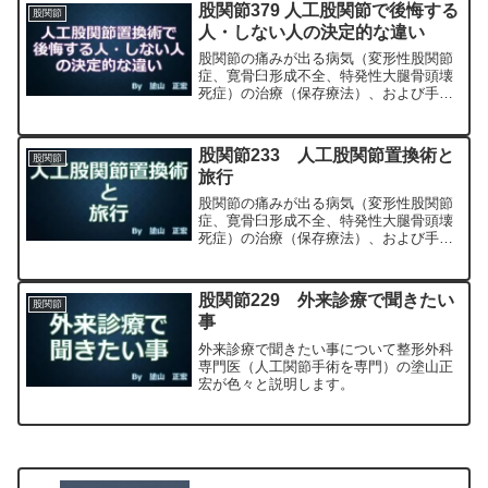
科専門医（人工関節手術を専門）の塗山
股関節379 人工股関節で後悔する
股関節
正宏が色々と説明します。
人・しない人の決定的な違い
股関節の痛みが出る病気（変形性股関節
症、寛骨臼形成不全、特発性大腿骨頭壊
死症）の治療（保存療法）、および手術
（人工股関節置換術、最小侵襲手術、
MIS、前方アプローチ）について整形外
科専門医（人工関節手術を専門）の塗山
股関節233 人工股関節置換術と
股関節
正宏が色々と説明します。
旅行
股関節の痛みが出る病気（変形性股関節
症、寛骨臼形成不全、特発性大腿骨頭壊
死症）の治療（保存療法）、および手術
（人工股関節置換術、最小侵襲手術、
MIS、前方アプローチ）について整形外
科専門医（人工関節手術を専門）の塗山
股関節229 外来診療で聞きたい
股関節
正宏が色々と説明します。
事
外来診療で聞きたい事について整形外科
専門医（人工関節手術を専門）の塗山正
宏が色々と説明します。