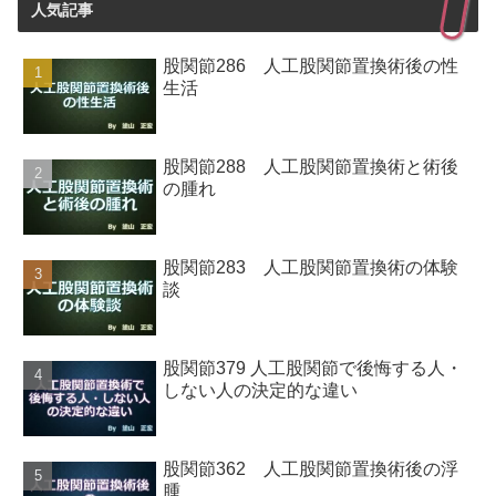
人気記事
股関節286 人工股関節置換術後の性
生活
股関節288 人工股関節置換術と術後
の腫れ
股関節283 人工股関節置換術の体験
談
股関節379 人工股関節で後悔する人・
しない人の決定的な違い
股関節362 人工股関節置換術後の浮
腫