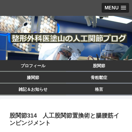
MENU
プロフィール
股関節
膝関節
骨粗鬆症
雑記＆お知らせ
格言
股関節314 人工股関節置換術と腸腰筋イ
ンピンジメント