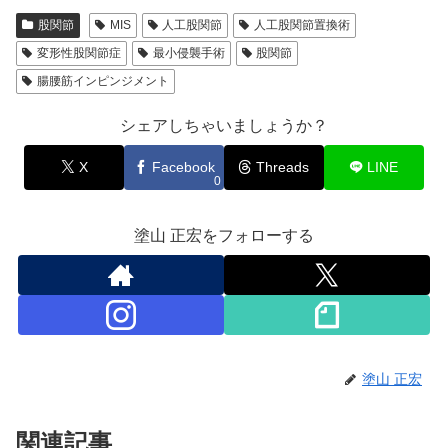
股関節
MIS
人工股関節
人工股関節置換術
変形性股関節症
最小侵襲手術
股関節
腸腰筋インピンジメント
シェアしちゃいましょうか？
X
Facebook
Threads
LINE
0
塗山 正宏をフォローする
塗山 正宏
関連記事