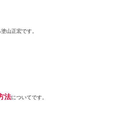
る塗山正宏です。
方法
についてです。