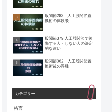
股関節283 人工股関節置
換術の体験談
股関節379 人工股関節で後
悔する人・しない人の決定
的な違い
股関節362 人工股関節置
換術後の浮腫
カテゴリー
格言