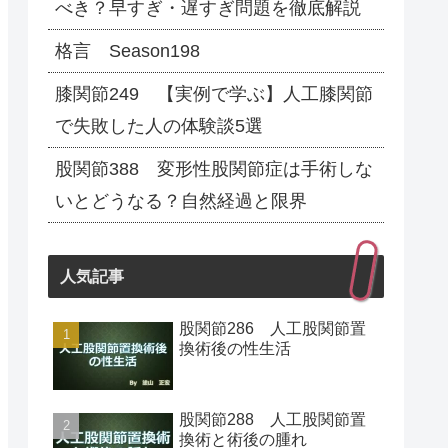
べき？早すぎ・遅すぎ問題を徹底解説
格言 Season198
膝関節249 【実例で学ぶ】人工膝関節
で失敗した人の体験談5選
股関節388 変形性股関節症は手術しな
いとどうなる？自然経過と限界
人気記事
股関節286 人工股関節置
換術後の性生活
股関節288 人工股関節置
換術と術後の腫れ