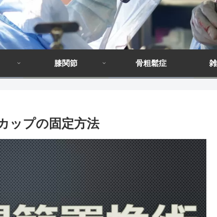
膝関節
骨粗鬆症
雑
とカップの固定方法