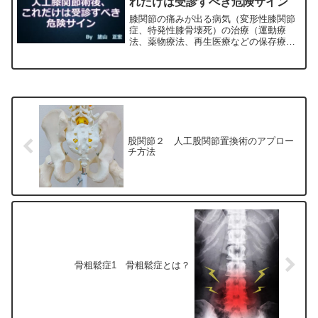
れだけは受診すべき危険サイン
膝関節の痛みが出る病気（変形性膝関節
症、特発性膝骨壊死）の治療（運動療
法、薬物療法、再生医療などの保存療
法）、および手術（人工膝関節置換術、
最小侵襲手術、MIS）について整形外科
専門医（人工関節手術を専門）の塗山正
宏が色々と説明します。
股関節２ 人工股関節置換術のアプロー
チ方法
骨粗鬆症1 骨粗鬆症とは？