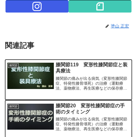
塗山 正宏
関連記事
膝関節119 変形性膝関節症と装
膝関節
具療法
膝関節の痛みが出る病気（変形性膝関節
症、特発性膝骨壊死）の治療（運動療
法、薬物療法、再生医療などの保存療
法）、および手術（人工膝関節置換術、
最小侵襲手術、MIS）について整形外科
専門医（人工関節手術を専門）の塗山正
膝関節20 変形性膝関節症の手
膝関節
宏が色々と説明します。
術のタイミング
膝関節の痛みが出る病気（変形性膝関節
症、特発性膝骨壊死）の治療（運動療
法、薬物療法、再生医療などの保存療
法）、および手術（人工膝関節置換術、