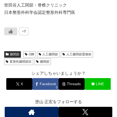
世田谷人工関節・脊椎クリニック
日本整形外科学会認定整形外科専門医
+8
膝関節
O脚
人工膝関節
人工膝関節置換術
変形性膝関節症
膝関節
シェアしちゃいましょうか？
X
Facebook
Threads
LINE
0
塗山 正宏をフォローする