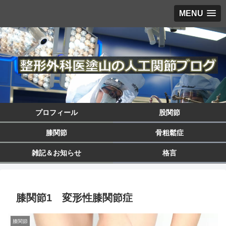
MENU
プロフィール
股関節
膝関節
骨粗鬆症
雑記＆お知らせ
格言
膝関節1 変形性膝関節症
膝関節