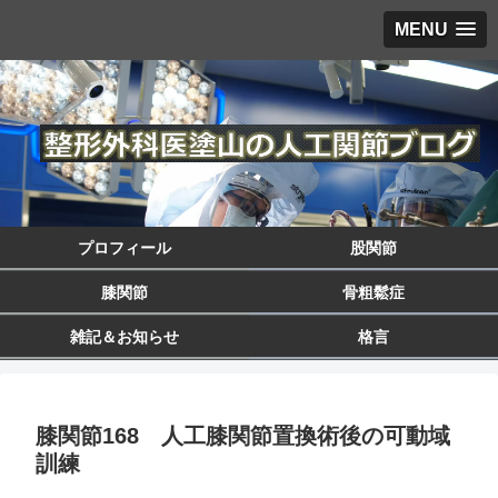
MENU
プロフィール
股関節
膝関節
骨粗鬆症
雑記＆お知らせ
格言
膝関節168 人工膝関節置換術後の可動域
訓練