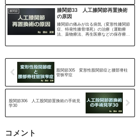
最小侵襲手術、MIS）について整形外科
専門医（人工関節手術を専門）の塗山正
膝関節33 人工膝関節再置換術
膝関節
宏が色々と説明します。
の原因
膝関節の痛みが出る病気（変形性膝関節
症、特発性膝骨壊死）の治療（運動療
法、薬物療法、再生医療などの保存療
法）、および手術（人工膝関節置換術、
最小侵襲手術、MIS）について整形外科
専門医（人工関節手術を専門）の塗山正
宏が色々と説明します。
股関節305 変形性股関節症と腰部脊柱
管狭窄症
股関節306 人工股関節置換術の手術見
学30
コメント