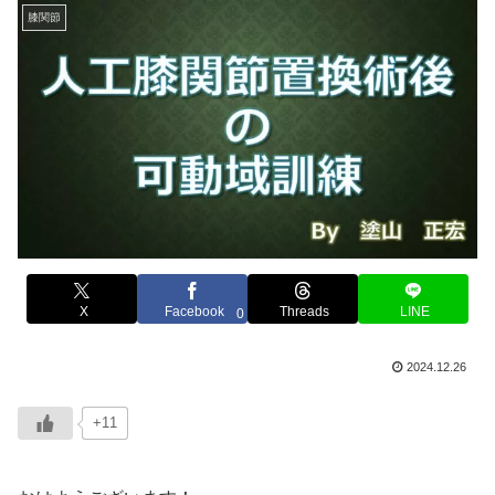
膝関節
X
Facebook
Threads
LINE
0
2024.12.26
+11