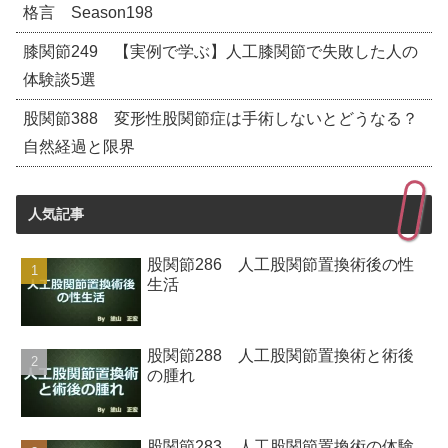
格言 Season198
膝関節249 【実例で学ぶ】人工膝関節で失敗した人の
体験談5選
股関節388 変形性股関節症は手術しないとどうなる？
自然経過と限界
人気記事
股関節286 人工股関節置換術後の性
生活
股関節288 人工股関節置換術と術後
の腫れ
股関節283 人工股関節置換術の体験