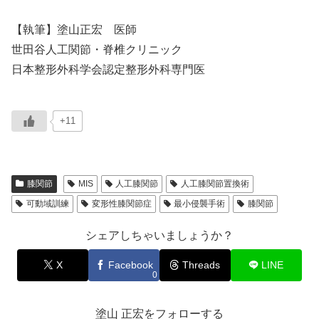
【執筆】塗山正宏 医師
世田谷人工関節・脊椎クリニック
日本整形外科学会認定整形外科専門医
+11
膝関節
MIS
人工膝関節
人工膝関節置換術
可動域訓練
変形性膝関節症
最小侵襲手術
膝関節
シェアしちゃいましょうか？
X
Facebook
Threads
LINE
0
塗山 正宏をフォローする