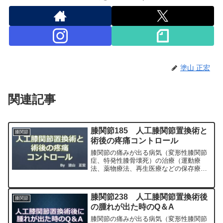
塗山 正宏
関連記事
膝関節185 人工膝関節置換術と
膝関節
術後の疼痛コントロール
膝関節の痛みが出る病気（変形性膝関節
症、特発性膝骨壊死）の治療（運動療
法、薬物療法、再生医療などの保存療
法）、および手術（人工膝関節置換術、
最小侵襲手術、MIS）について整形外科
専門医（人工関節手術を専門）の塗山正
膝関節238 人工膝関節置換術後
膝関節
宏が色々と説明します。
の腫れが出た時のQ＆A
膝関節の痛みが出る病気（変形性膝関節