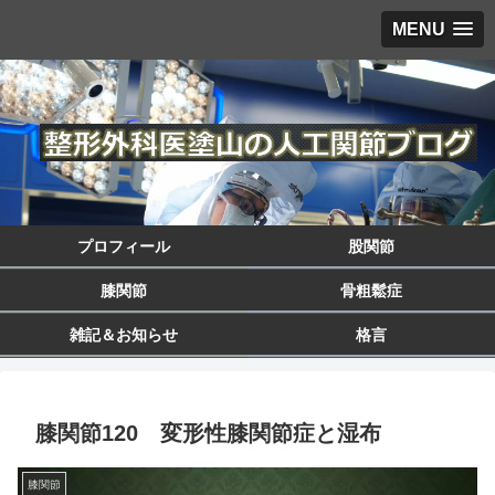
MENU
プロフィール
股関節
膝関節
骨粗鬆症
雑記＆お知らせ
格言
膝関節120 変形性膝関節症と湿布
膝関節