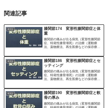
関連記事
膝関節174 変形性膝関節症と体
膝関節
重
膝関節の痛みが出る病気（変形性膝関節
症、特発性膝骨壊死）の治療（運動療
法、薬物療法、再生医療などの保存療
法）、および手術（人工膝関節置換術、
最小侵襲手術、MIS）について整形外科
専門医（人工関節手術を専門）の塗山正
膝関節186 変形性膝関節症とセ
膝関節
宏が色々と説明します。
ッティング
膝関節の痛みが出る病気（変形性膝関節
症、特発性膝骨壊死）の治療（運動療
法、薬物療法、再生医療などの保存療
法）、および手術（人工膝関節置換術、
最小侵襲手術、MIS）について整形外科
専門医（人工関節手術を専門）の塗山正
膝関節190 変形性膝関節症と軟
膝関節
宏が色々と説明します。
骨の厚み
膝関節の痛みが出る病気（変形性膝関節
症、特発性膝骨壊死）の治療（運動療