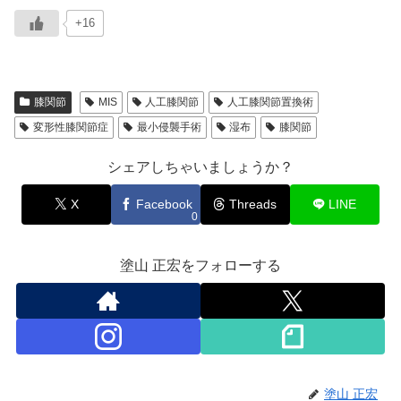
+16
膝関節
MIS
人工膝関節
人工膝関節置換術
変形性膝関節症
最小侵襲手術
湿布
膝関節
シェアしちゃいましょうか？
X
Facebook
Threads
LINE
0
塗山 正宏をフォローする
塗山 正宏