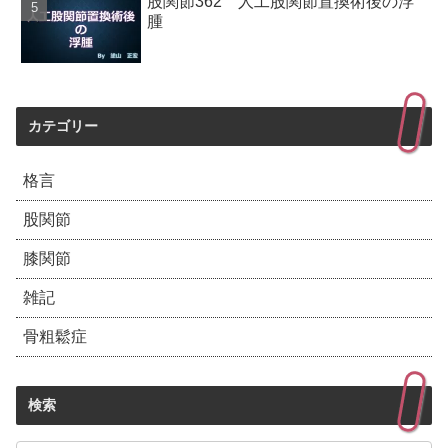
股関節362 人工股関節置換術後の浮
腫
カテゴリー
格言
股関節
膝関節
雑記
骨粗鬆症
検索