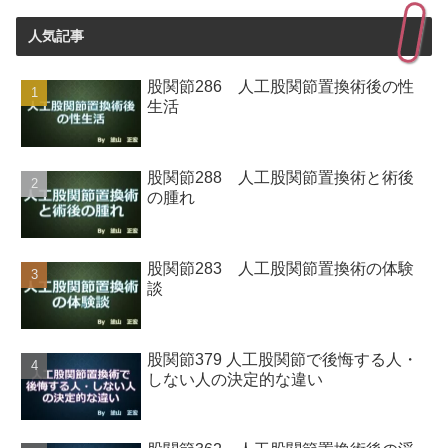
人気記事
股関節286 人工股関節置換術後の性
生活
股関節288 人工股関節置換術と術後
の腫れ
股関節283 人工股関節置換術の体験
談
股関節379 人工股関節で後悔する人・
しない人の決定的な違い