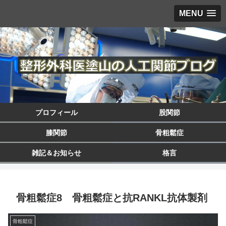
MENU
プロフィール
股関節
膝関節
骨粗鬆症
雑記＆お知らせ
格言
骨粗鬆症8 骨粗鬆症と抗RANKL抗体製剤
骨粗鬆症