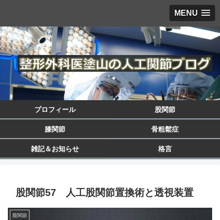
MENU
プロフィール
股関節
膝関節
骨粗鬆症
雑記＆お知らせ
格言
股関節57 人工股関節置換術と透視装置
股関節