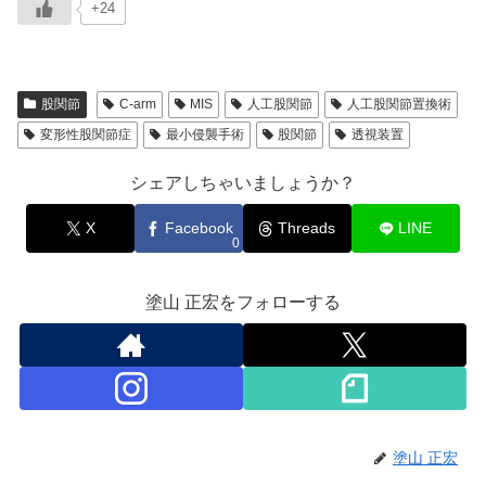
+24
股関節
C-arm
MIS
人工股関節
人工股関節置換術
変形性股関節症
最小侵襲手術
股関節
透視装置
シェアしちゃいましょうか？
X
Facebook
Threads
LINE
0
塗山 正宏をフォローする
塗山 正宏