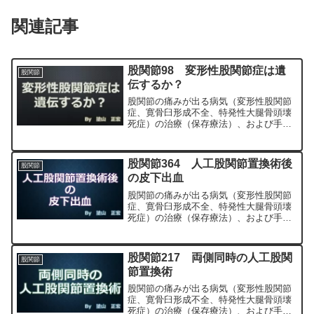
関連記事
股関節98 変形性股関節症は遺
股関節
伝するか？
股関節の痛みが出る病気（変形性股関節
症、寛骨臼形成不全、特発性大腿骨頭壊
死症）の治療（保存療法）、および手術
（人工股関節置換術、最小侵襲手術、
MIS、前方アプローチ）について整形外
科専門医（人工関節手術を専門）の塗山
股関節364 人工股関節置換術後
股関節
正宏が色々と説明します。
の皮下出血
股関節の痛みが出る病気（変形性股関節
症、寛骨臼形成不全、特発性大腿骨頭壊
死症）の治療（保存療法）、および手術
（人工股関節置換術、最小侵襲手術、
MIS、前方アプローチ）について整形外
科専門医（人工関節手術を専門）の塗山
股関節217 両側同時の人工股関
股関節
正宏が色々と説明します。
節置換術
股関節の痛みが出る病気（変形性股関節
症、寛骨臼形成不全、特発性大腿骨頭壊
死症）の治療（保存療法）、および手術