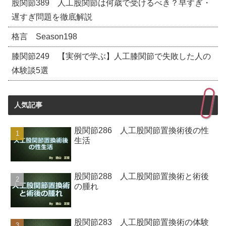
股関節389 人工股関節は何歳で受けるべき？早すぎ・
遅すぎ問題を徹底解説
格言 Season198
膝関節249 【実例で学ぶ】人工膝関節で失敗した人の
体験談5選
人気記事
股関節286 人工股関節置換術後の性
生活
股関節288 人工股関節置換術と術後
の腫れ
股関節283 人工股関節置換術の体験