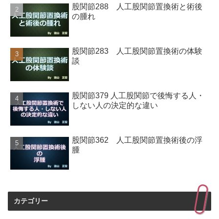
股関節288 人工股関節置換術と術後
の腫れ
股関節283 人工股関節置換術の体験
談
股関節379 人工股関節で後悔する人・
しない人の決定的な違い
股関節362 人工股関節置換術後の浮
腫
カテゴリー