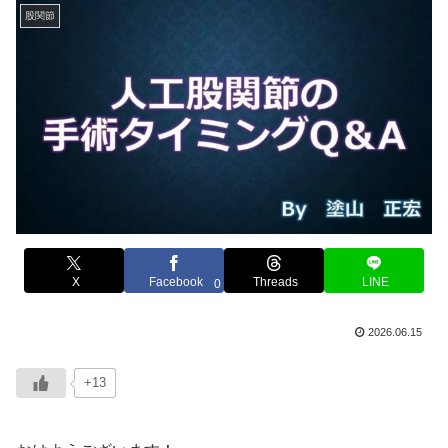
股関節
X
Facebook
Threads
LINE
0
2026.06.15
+13