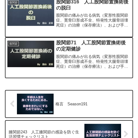
股関節316 人工股関節置換術後
股関節
正宏が色々と説明します。
の脱臼
股関節の痛みが出る病気（変形性股関節
症、寛骨臼形成不全、特発性大腿骨頭壊
死症）の治療（保存療法）、および手術
（人工股関節置換術、最小侵襲手術、
MIS、前方アプローチ）について整形外
科専門医（人工関節手術を専門）の塗山
股関節71 人工股関節置換術後
股関節
正宏が色々と説明します。
の定期健診
股関節の痛みが出る病気（変形性股関節
症、寛骨臼形成不全、特発性大腿骨頭壊
死症）の治療（保存療法）、および手術
（人工股関節置換術、最小侵襲手術、
MIS、前方アプローチ）について整形外
科専門医（人工関節手術を専門）の塗山
正宏が色々と説明します。
格言 Season191
膝関節243 人工膝関節の感染を防ぐ生
活習慣チェックリスト