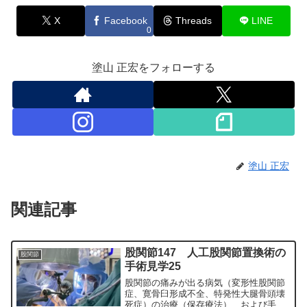
X
Facebook
Threads
LINE
0
塗山 正宏をフォローする
塗山 正宏
関連記事
股関節147 人工股関節置換術の
股関節
手術見学25
股関節の痛みが出る病気（変形性股関節
症、寛骨臼形成不全、特発性大腿骨頭壊
死症）の治療（保存療法）、および手術