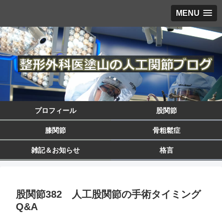
MENU
プロフィール
股関節
膝関節
骨粗鬆症
雑記＆お知らせ
格言
股関節382 人工股関節の手術タイミング
Q&A