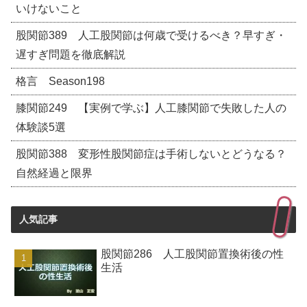
いけないこと
股関節389 人工股関節は何歳で受けるべき？早すぎ・
遅すぎ問題を徹底解説
格言 Season198
膝関節249 【実例で学ぶ】人工膝関節で失敗した人の
体験談5選
股関節388 変形性股関節症は手術しないとどうなる？
自然経過と限界
人気記事
股関節286 人工股関節置換術後の性
生活