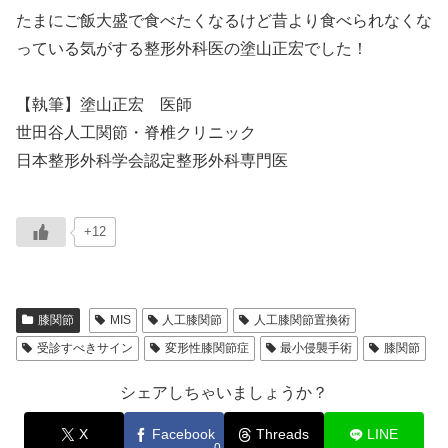
たまにご飯大盛で食べたくなるけど昔より食べられなくな
っている気がする整形外科医の塗山正宏でした！
【執筆】塗山正宏 医師
世田谷人工関節・脊椎クリニック
日本整形外科学会認定整形外科専門医
+12
膝関節
MIS
人工膝関節
人工膝関節置換術
受診すべきサイン
変形性膝関節症
最小侵襲手術
膝関節
シェアしちゃいましょうか？
X
Facebook
Threads
LINE