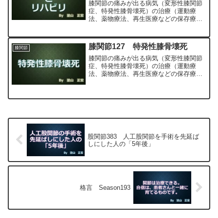
膝関節の痛みが出る病気（変形性膝関節
症、特発性膝骨壊死）の治療（運動療
法、薬物療法、再生医療などの保存療
法）、および手術（人工膝関節置換術、
最小侵襲手術、MIS）について整形外科
専門医（人工関節手術を専門）の塗山正
膝関節127 特発性膝骨壊死
膝関節
宏が色々と説明します。
膝関節の痛みが出る病気（変形性膝関節
症、特発性膝骨壊死）の治療（運動療
法、薬物療法、再生医療などの保存療
法）、および手術（人工膝関節置換術、
最小侵襲手術、MIS）について整形外科
専門医（人工関節手術を専門）の塗山正
宏が色々と説明します。
股関節383 人工股関節を手術を先延ば
しにした人の「5年後」
格言 Season193