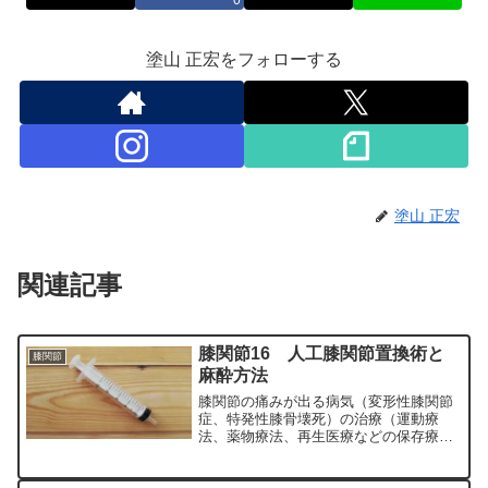
0
塗山 正宏をフォローする
塗山 正宏
関連記事
膝関節16 人工膝関節置換術と
膝関節
麻酔方法
膝関節の痛みが出る病気（変形性膝関節
症、特発性膝骨壊死）の治療（運動療
法、薬物療法、再生医療などの保存療
法）、および手術（人工膝関節置換術、
最小侵襲手術、MIS）について整形外科