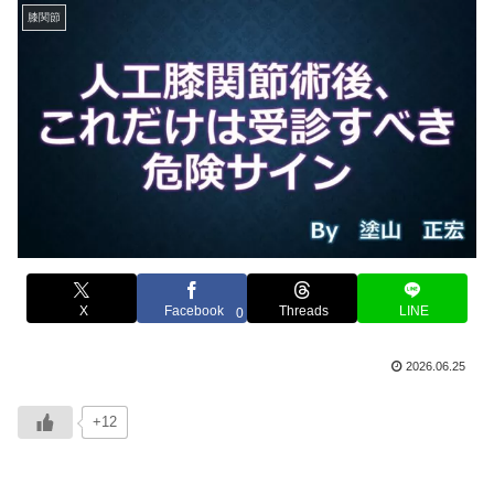
膝関節
X
Facebook
Threads
LINE
0
2026.06.25
+12