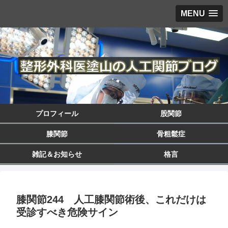
MENU
プロフィール
股関節
膝関節
骨粗鬆症
雑記＆お知らせ
格言
膝関節244 人工膝関節術後、これだけは
受診すべき危険サイン