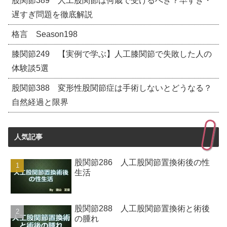
股関節389 人工股関節は何歳で受けるべき？早すぎ・
遅すぎ問題を徹底解説
格言 Season198
膝関節249 【実例で学ぶ】人工膝関節で失敗した人の
体験談5選
股関節388 変形性股関節症は手術しないとどうなる？
自然経過と限界
人気記事
股関節286 人工股関節置換術後の性
生活
股関節288 人工股関節置換術と術後
の腫れ