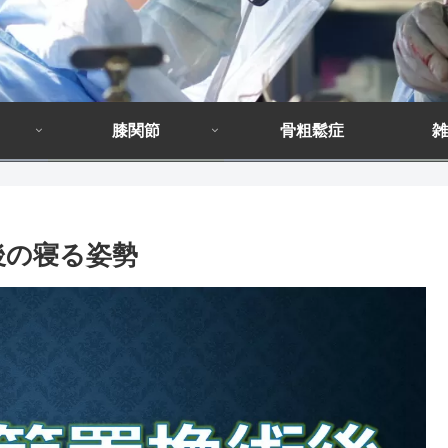
膝関節
骨粗鬆症
雑
後の寝る姿勢