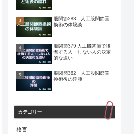
股関節283 人工股関節置
換術の体験談
股関節379 人工股関節で後
悔する人・しない人の決定
的な違い
股関節362 人工股関節置
換術後の浮腫
カテゴリー
格言