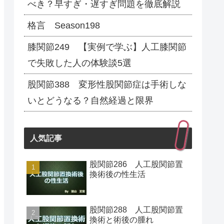
べき？早すぎ・遅すぎ問題を徹底解説
格言 Season198
膝関節249 【実例で学ぶ】人工膝関節
で失敗した人の体験談5選
股関節388 変形性股関節症は手術しな
いとどうなる？自然経過と限界
人気記事
股関節286 人工股関節置
換術後の性生活
股関節288 人工股関節置
換術と術後の腫れ