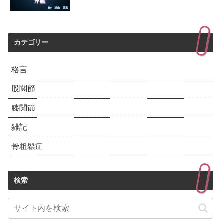
カテゴリー
格言
股関節
膝関節
雑記
骨粗鬆症
検索