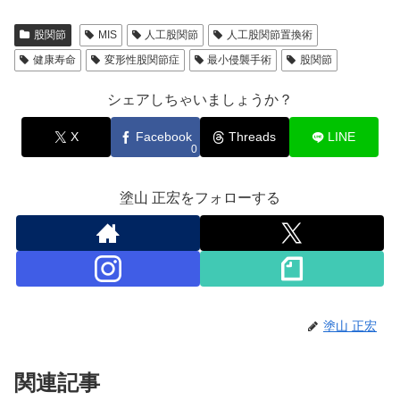
股関節
MIS
人工股関節
人工股関節置換術
健康寿命
変形性股関節症
最小侵襲手術
股関節
シェアしちゃいましょうか？
X
Facebook
Threads
LINE
0
塗山 正宏をフォローする
塗山 正宏
関連記事