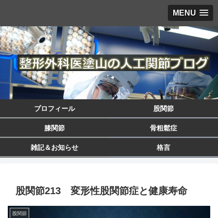
MENU
プロフィール
股関節
膝関節
骨粗鬆症
雑記＆お知らせ
格言
股関節213 変形性股関節症と健康寿命
股関節