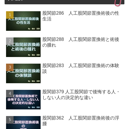
股関節286 人工股関節置換術後の性
生活
股関節288 人工股関節置換術と術後
の腫れ
股関節283 人工股関節置換術の体験
談
股関節379 人工股関節で後悔する人・
しない人の決定的な違い
股関節362 人工股関節置換術後の浮
腫