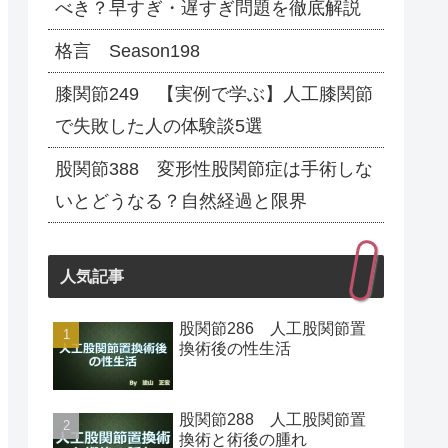
べき？早すぎ・遅すぎ問題を徹底解説
格言 Season198
膝関節249 【実例で学ぶ】人工膝関節
で失敗した人の体験談5選
股関節388 変形性股関節症は手術しな
いとどうなる？自然経過と限界
人気記事
股関節286 人工股関節置
換術後の性生活
股関節288 人工股関節置
換術と術後の腫れ