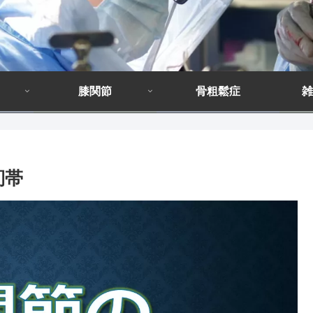
膝関節
骨粗鬆症
雑
靭帯