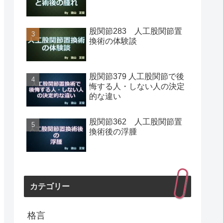
股関節283 人工股関節置
換術の体験談
股関節379 人工股関節で後
悔する人・しない人の決定
的な違い
股関節362 人工股関節置
換術後の浮腫
カテゴリー
格言