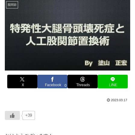
股関節
X
Facebook
Threads
LINE
0
2023.03.17
+39