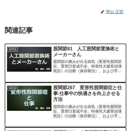
塗山 正宏
関連記事
股関節81 人工股関節置換術と
股関節
メーカーさん
股関節の痛みが出る病気（変形性股関節
症、寛骨臼形成不全、特発性大腿骨頭壊
死症）の治療（保存療法）、および手術
（人工股関節置換術、最小侵襲手術、
MIS、前方アプローチ）について整形外
科専門医（人工関節手術を専門）の塗山
股関節267 変形性股関節症と仕
股関節
正宏が色々と説明します。
事:仕事中の快適さを向上させる
方法
股関節の痛みが出る病気（変形性股関節
症、寛骨臼形成不全、特発性大腿骨頭壊
死症）の治療（保存療法）、および手術
（人工股関節置換術、最小侵襲手術、
MIS、前方アプローチ）について整形外
科専門医（人工関節手術を専門）の塗山