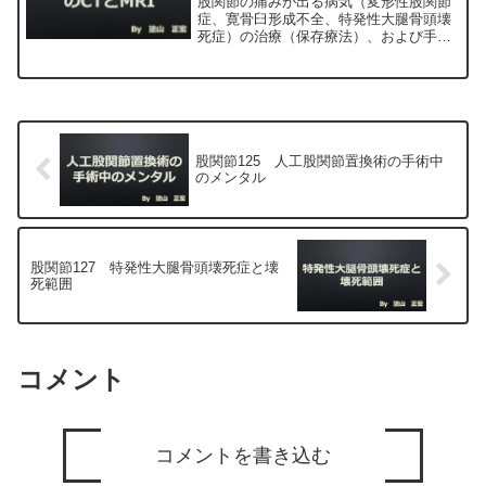
股関節の痛みが出る病気（変形性股関節
症、寛骨臼形成不全、特発性大腿骨頭壊
死症）の治療（保存療法）、および手術
（人工股関節置換術、最小侵襲手術、
MIS、前方アプローチ）について整形外
科専門医（人工関節手術を専門）の塗山
正宏が色々と説明します。
股関節125 人工股関節置換術の手術中
のメンタル
股関節127 特発性大腿骨頭壊死症と壊
死範囲
コメント
コメントを書き込む