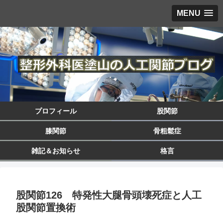
MENU
プロフィール
股関節
膝関節
骨粗鬆症
雑記＆お知らせ
格言
股関節126 特発性大腿骨頭壊死症と人工
股関節置換術