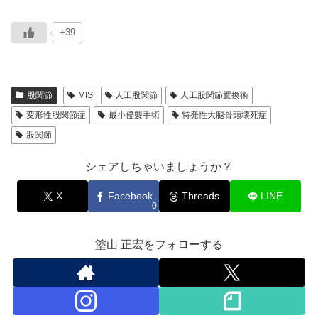
+39
股関節
MIS
人工股関節
人工股関節置換術
変形性股関節症
最小侵襲手術
特発性大腿骨頭壊死症
股関節
シェアしちゃいましょうか？
X
Facebook
Threads
LINE
0
塗山 正宏をフォローする