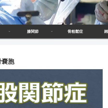
膝関節
骨粗鬆症
雑
骨嚢胞