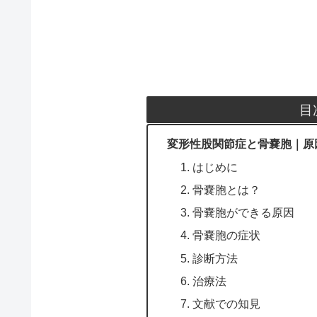
目
変形性股関節症と骨嚢胞｜原
1. はじめに
2. 骨嚢胞とは？
3. 骨嚢胞ができる原因
4. 骨嚢胞の症状
5. 診断方法
6. 治療法
7. 文献での知見