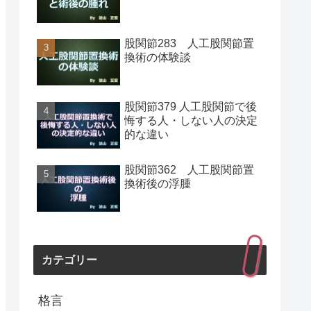
股関節283 人工股関節置
換術の体験談
股関節379 人工股関節で後
悔する人・しない人の決定
的な違い
股関節362 人工股関節置
換術後の浮腫
カテゴリー
格言