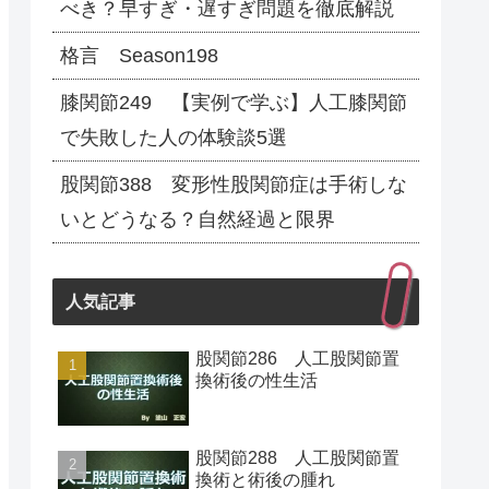
べき？早すぎ・遅すぎ問題を徹底解説
格言 Season198
膝関節249 【実例で学ぶ】人工膝関節
で失敗した人の体験談5選
股関節388 変形性股関節症は手術しな
いとどうなる？自然経過と限界
人気記事
股関節286 人工股関節置
換術後の性生活
股関節288 人工股関節置
換術と術後の腫れ