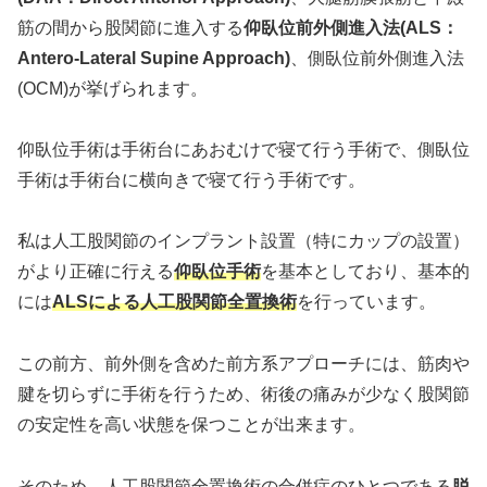
筋の間から股関節に進入する
仰臥位前外側進入法(ALS：
Antero-Lateral Supine Approach)
、側臥位前外側進入法
(OCM)が挙げられます。
仰臥位手術は手術台にあおむけで寝て行う手術で、側臥位
手術は手術台に横向きで寝て行う手術です。
私は人工股関節のインプラント設置（特にカップの設置）
がより正確に行える
仰臥位手術
を基本としており、基本的
には
ALSによる人工股関節全置換術
を行っています。
この前方、前外側を含めた前方系アプローチには、筋肉や
腱を切らずに手術を行うため、術後の痛みが少なく股関節
の安定性を高い状態を保つことが出来ます。
そのため、人工股関節全置換術の合併症のひとつである
脱