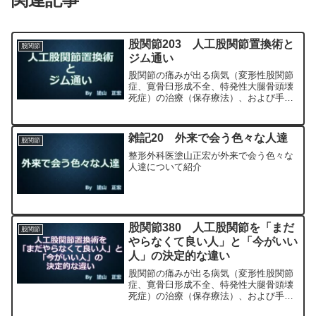
股関節203 人工股関節置換術と
股関節
ジム通い
股関節の痛みが出る病気（変形性股関節
症、寛骨臼形成不全、特発性大腿骨頭壊
死症）の治療（保存療法）、および手術
（人工股関節置換術、最小侵襲手術、
MIS、前方アプローチ）について整形外
科専門医（人工関節手術を専門）の塗山
雑記20 外来で会う色々な人達
股関節
正宏が色々と説明します。
整形外科医塗山正宏が外来で会う色々な
人達について紹介
股関節380 人工股関節を「まだ
股関節
やらなくて良い人」と「今がいい
人」の決定的な違い
股関節の痛みが出る病気（変形性股関節
症、寛骨臼形成不全、特発性大腿骨頭壊
死症）の治療（保存療法）、および手術
（人工股関節置換術、最小侵襲手術、