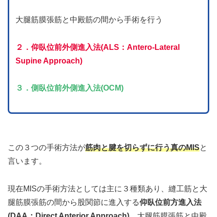
大腿筋膜張筋と中殿筋の間から手術を行う
２．
仰臥位前外側進入法(ALS：Antero-Lateral
Supine Approach)
３．側臥位前外側進入法(OCM)
この３つの手術方法が
筋肉と腱を切らずに行う真のMIS
と
言います。
現在MISの手術方法としては主に３種類あり、縫工筋と大
腿筋膜張筋の間から股関節に進入する
仰臥位前方進入法
(DAA：Direct Anterior Approach)
、大腿筋膜張筋と中殿