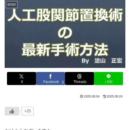
股関節
X
Facebook
Threads
LINE
0
2025.08.04
2025.08.24
+25