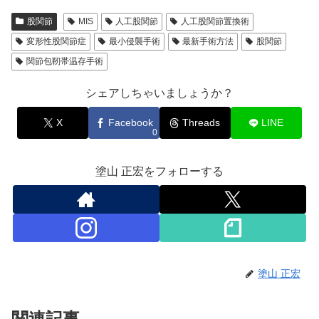
股関節
MIS
人工股関節
人工股関節置換術
変形性股関節症
最小侵襲手術
最新手術方法
股関節
関節包靭帯温存手術
シェアしちゃいましょうか？
X
Facebook
Threads
LINE
0
塗山 正宏をフォローする
塗山 正宏
関連記事