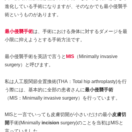
進化している手術になりますが、そのなかでも最小侵襲手
術というものがあります。
最小侵襲手術
は、手術における身体に対するダメージを最
小限に抑えようとする手術方法です。
最小侵襲手術を英語で言うと
MIS
（Minimally invasive
surgery）と呼びます。
私は人工股関節全置換術(THA：Total hip arthroplasty)を行
う際には、基本的に全部の患者さんに
最小侵襲手術
（MIS：Minimally invasive surgery）を行っています。
MISと一言でいっても皮膚切開が小さいだけの最小
皮膚切
開
手術(Minimally
incision
surgery)のことを当初はMISと
言っていました。