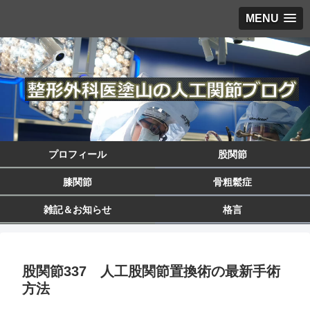
MENU
プロフィール
股関節
膝関節
骨粗鬆症
雑記＆お知らせ
格言
股関節337 人工股関節置換術の最新手術
方法