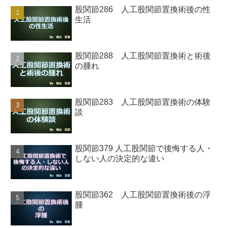
股関節286 人工股関節置換術後の性
生活
股関節288 人工股関節置換術と術後
の腫れ
股関節283 人工股関節置換術の体験
談
股関節379 人工股関節で後悔する人・
しない人の決定的な違い
股関節362 人工股関節置換術後の浮
腫