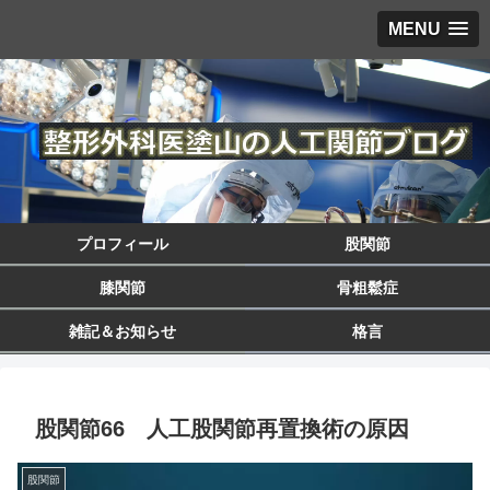
MENU
プロフィール
股関節
膝関節
骨粗鬆症
雑記＆お知らせ
格言
股関節66 人工股関節再置換術の原因
股関節