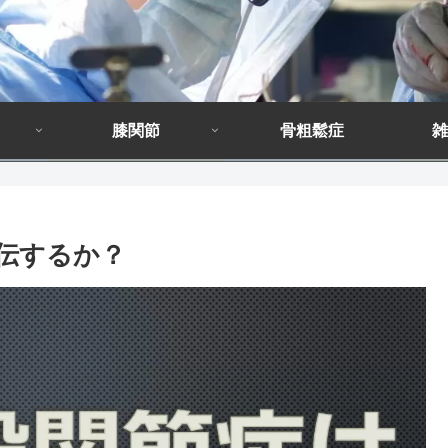
膝関節
骨粗鬆症
雑
遺伝するか？