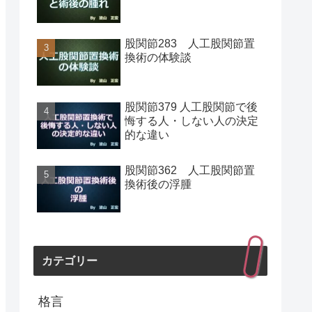
股関節283 人工股関節置
換術の体験談
股関節379 人工股関節で後
悔する人・しない人の決定
的な違い
股関節362 人工股関節置
換術後の浮腫
カテゴリー
格言