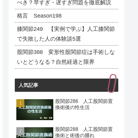
べき？早すぎ・遅すぎ問題を徹底解説
格言 Season198
膝関節249 【実例で学ぶ】人工膝関節
で失敗した人の体験談5選
股関節388 変形性股関節症は手術しな
いとどうなる？自然経過と限界
人気記事
股関節286 人工股関節置
換術後の性生活
股関節288 人工股関節置
換術と術後の腫れ