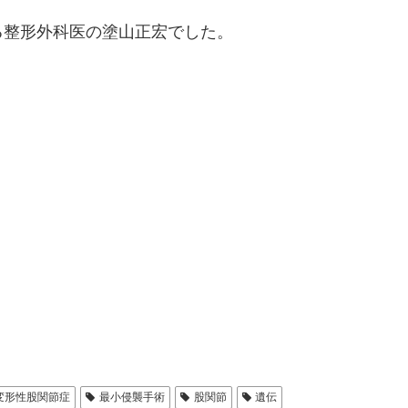
る整形外科医の塗山正宏でした。
変形性股関節症
最小侵襲手術
股関節
遺伝