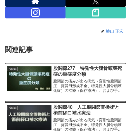
塗山 正宏
関連記事
股関節277 特発性大腿骨頭壊死
股関節
症の重症度分類
股関節の痛みが出る病気（変形性股関節
症、寛骨臼形成不全、特発性大腿骨頭壊
死症）の治療（保存療法）、および手術
（人工股関節置換術、最小侵襲手術、
MIS、前方アプローチ）について整形外
科専門医（人工関節手術を専門）の塗山
股関節40 人工股関節置換術と
股関節
正宏が色々と説明します。
術前経口補水療法
股関節の痛みが出る病気（変形性股関節
症、寛骨臼形成不全、特発性大腿骨頭壊
死症）の治療（保存療法）、および手術