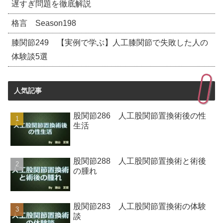
遅すぎ問題を徹底解説
格言 Season198
膝関節249 【実例で学ぶ】人工膝関節で失敗した人の
体験談5選
人気記事
股関節286 人工股関節置換術後の性
生活
股関節288 人工股関節置換術と術後
の腫れ
股関節283 人工股関節置換術の体験
談