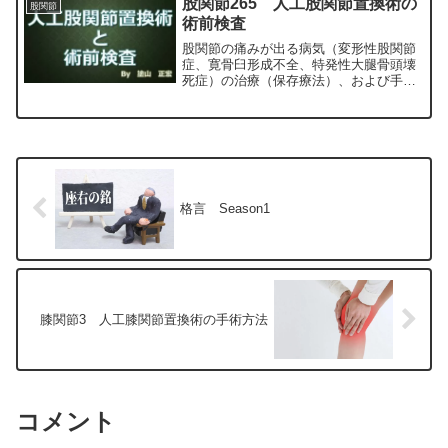
股関節265 人工股関節置換術の
股関節
正宏が色々と説明します。
術前検査
股関節の痛みが出る病気（変形性股関節
症、寛骨臼形成不全、特発性大腿骨頭壊
死症）の治療（保存療法）、および手術
（人工股関節置換術、最小侵襲手術、
MIS、前方アプローチ）について整形外
科専門医（人工関節手術を専門）の塗山
正宏が色々と説明します。
格言 Season1
膝関節3 人工膝関節置換術の手術方法
コメント