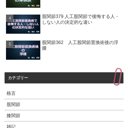
股関節379 人工股関節で後悔する人・
しない人の決定的な違い
股関節362 人工股関節置換術後の浮
腫
カテゴリー
格言
股関節
膝関節
雑記