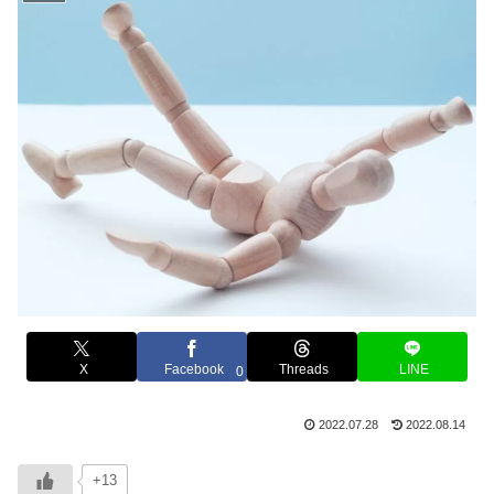
X
Facebook
Threads
LINE
0
2022.07.28
2022.08.14
+13