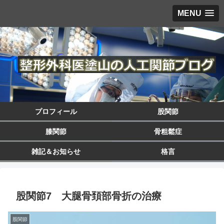
MENU
プロフィール
股関節
膝関節
骨粗鬆症
雑記＆お知らせ
格言
股関節7 大腿骨頚部骨折の治療
股関節