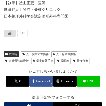
【執筆】塗山正宏 医師
世田谷人工関節・脊椎クリニック
日本整形外科学会認定整形外科専門医
+13
股関節
人工股関節置換術
人工骨頭置換術
大腿骨頚部骨折
最小侵襲手術
股関節
骨接合術
シェアしちゃいましょうか？
X
Facebook
Threads
LINE
0
塗山 正宏をフォローする